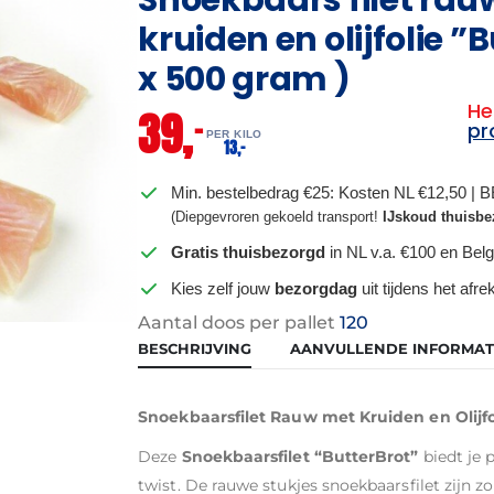
kruiden en olijfolie ”B
x 500 gram )
He
39,
–
pr
PER KILO
–
13,
Min. bestelbedrag €25: Kosten NL €12,50 | 
(Diepgevroren gekoeld transport!
IJskoud thuisbe
Gratis thuisbezorgd
in NL v.a. €100 en Belg
Kies zelf jouw
bezorgdag
uit tijdens het afr
Aantal doos per pallet
120
BESCHRIJVING
AANVULLENDE INFORMAT
Snoekbaarsfilet Rauw met Kruiden en Olijfol
Deze
Snoekbaarsfilet “ButterBrot”
biedt je 
twist. De rauwe stukjes snoekbaarsfilet zijn zo