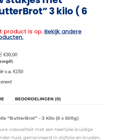
utterBrot” 3 kilo ( 6
t product is op.
Bekijk andere
oducten.
BE €30,00
zorgd!
)
ië v.a. €150
ekenen!
IE
BEOORDELINGEN (0)
ie “ButterBrot” – 3 Kilo (6 x 500g)
pure viskwaliteit met een heerlijke kruidige
nder huid, gemarineerd in olijfolie en kruiden,