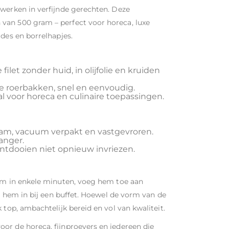
rwerken in verfijnde gerechten. Deze
van 500 gram – perfect voor horeca, luxe
ades en borrelhapjes.
filet zonder huid, in olijfolie en kruiden
te roerbakken, snel en eenvoudig.
aal voor horeca en culinaire toepassingen.
gram, vacuum verpakt en vastgevroren.
anger.
a ontdooien niet opnieuw invriezen.
hem in enkele minuten, voeg hem toe aan
et hem in bij een buffet. Hoewel de vorm van de
 top, ambachtelijk bereid en vol van kwaliteit.
voor de horeca, fijnproevers en iedereen die