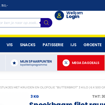
. 150,-
Welkom
Login
VIS
SNACKS
PATISSERIE
IJS
GROENTE
MIJN SPAARPUNTEN
N
MEGA DAGDEALS
loyaliteitsprogramma
TUKJES MET KRUIDEN EN OLIJFOLIE ”BUTTERBROT” 3 KILO ( 6 X 500 G
3 KG
THT: 
Snoekbaars filet rau