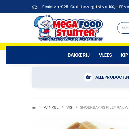
Bestel v.a. €25 · Gratis bezorgd NL v.a. 100,- | BE v.a
BAKKERIJ
VLEES
KIP
ALLE PRODUCTE
WINKEL
VIS
SNOEKBAARS FILET RAUW S