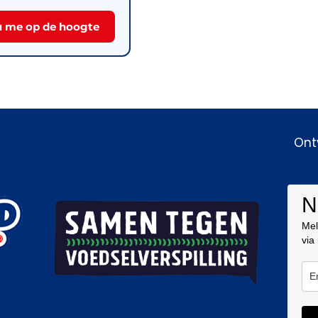
 me op de hoogte
Ont
N
Mel
via