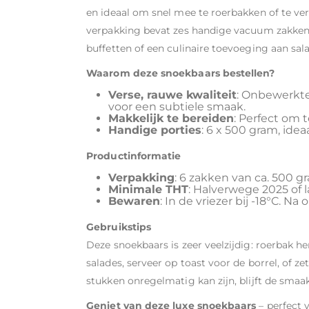
en ideaal om snel mee te roerbakken of te ve
verpakking bevat zes handige vacuum zakken 
buffetten of een culinaire toevoeging aan sal
Waarom deze snoekbaars bestellen?
Verse, rauwe kwaliteit
: Onbewerkte 
voor een subtiele smaak.
Makkelijk te bereiden
: Perfect om 
Handige porties
: 6 x 500 gram, ide
Productinformatie
Verpakking
: 6 zakken van ca. 500 
Minimale THT
: Halverwege 2025 of l
Bewaren
: In de vriezer bij -18°C. N
Gebruikstips
Deze snoekbaars is zeer veelzijdig: roerbak 
salades, serveer op toast voor de borrel, of z
stukken onregelmatig kan zijn, blijft de smaak
Geniet van deze luxe snoekbaars
– perfect 