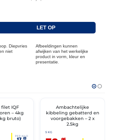
LET OP
op. Diepvries
Afbeeldingen kunnen
n niet
afwijken van het werkelijke
product in vorm, kleur en
presentatie.
THT: 31-05-2028
THT: 31-03-202
TIMENT
filet IQF
✓ VAST ASSORTIMENT
Ambachtelijke
✓ VAST ASSO
Alaska 
oren – 4kg
kibbeling gebatterd en
gepa
5kg bruto)
voorgebakken – 2 x
voorgebak
2.5kg
x
5 KG
5 KG
PER KILO
17,
49
95
95