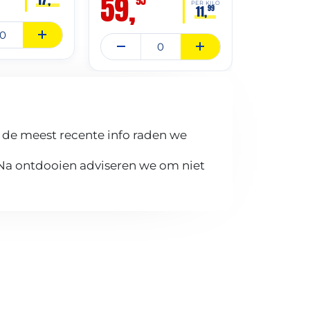
59,
39,
PER KILO
11,
99
 de meest recente info raden we
 Na ontdooien adviseren we om niet