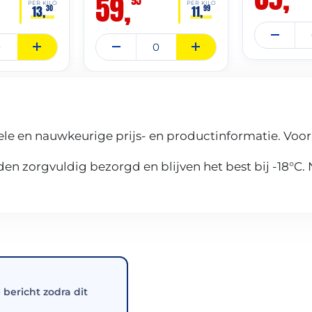
59,
PER KILO
PER KILO
13,
11,
30
99
le en nauwkeurige prijs- en productinformatie. Voor
n zorgvuldig bezorgd en blijven het best bij -18°C.
e bericht zodra dit