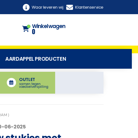
Waar leveren wij
Klantenservice
Winkelwagen
0
0
AARDAPPEL PRODUCTEN
OUTLET
samen tegen
voedselverspilling
RAM )
30-06-2025
w stukjes met