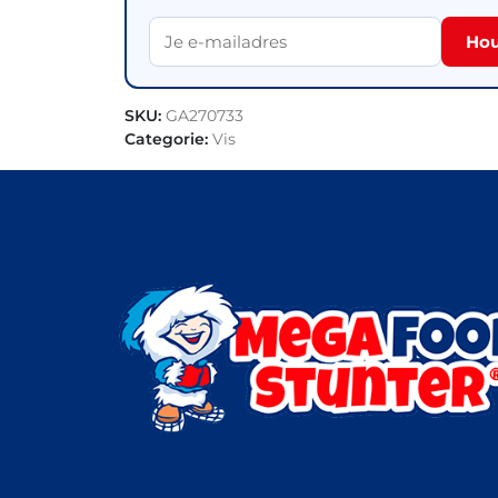
Hou
SKU:
GA270733
Categorie:
Vis