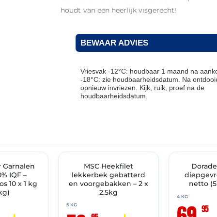
houdt van een heerlijk visgerecht!
BEWAAR ADVIES
Vriesvak -12°C: houdbaar 1 maand na aanko
-18°C: zie houdbaarheidsdatum. Na ontdooie
opnieuw invriezen. Kijk, ruik, proef na de
houdbaarheidsdatum.
THT: 30-06-2028
THT: 31-07-2028
IMENT
r Garnalen
✓ VAST ASSORTIMENT
MSC Heekfilet
✓ VAST ASSOR
Dorade 
% IQF –
lekkerbek gebatterd
diepgevr
s 10 x 1 kg
en voorgebakken – 2 x
netto (
kg)
2.5kg
4 KG
69,
5 KG
95
95