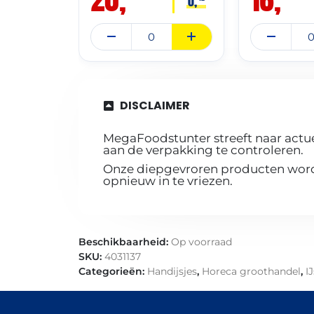
0,
DISCLAIMER
MegaFoodstunter streeft naar actue
aan de verpakking te controleren.
Onze diepgevroren producten worde
opnieuw in te vriezen.
Beschikbaarheid:
Op voorraad
SKU:
4031137
Categorieën:
Handijsjes
,
Horeca groothandel
,
IJ