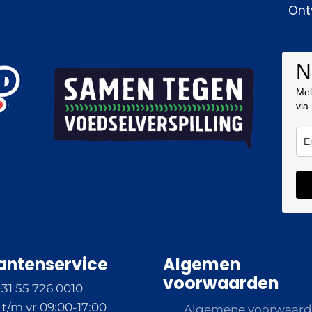
Ont
N
Mel
via
antenservice
Algemen
voorwaarden
+31 55 726 0010
t/m vr 09:00-17:00
Algemene voorwaar