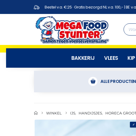
Bestel v.a. €25 · Gratis bezorgd NL v.a. 100,- | BE v.a
BAKKERIJ
VLEES
KIP
ALLE PRODUCTE
WINKEL
IJS
,
HANDIJSJES
,
HORECA GROO
✓