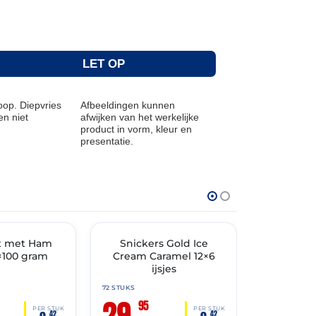
LET OP
op. Diepvries
Afbeeldingen kunnen
n niet
afwijken van het werkelijke
product in vorm, kleur en
presentatie.
THT: 31-12-2026
THT: 05-03-202
t met Ham
🔥 OP=OP
Snickers Gold Ice
✓ VAST ASSO
IJshoo
×100 gram
Cream Caramel 12×6
Blanche 
ijsjes
6×
72 STUKS
6 STUKS
29,
13,
95
90
PER STUK
PER STUK
42
42