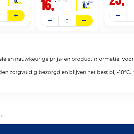
16,
0,
–
32,00
PER STUK
0,
15
le en nauwkeurige prijs- en productinformatie. Voor
n zorgvuldig bezorgd en blijven het best bij -18°C.
s