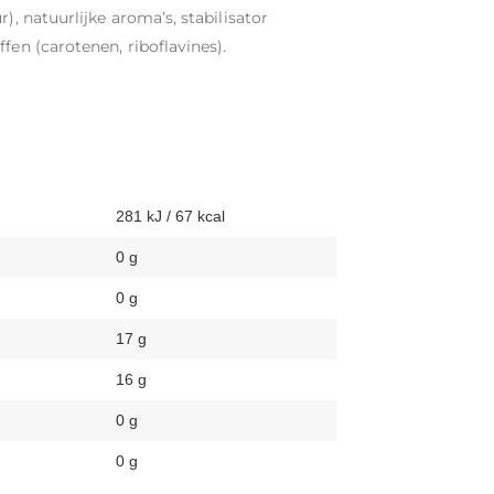
), natuurlijke aroma’s, stabilisator
fen (carotenen, riboflavines).
281 kJ / 67 kcal
0 g
0 g
17 g
16 g
0 g
0 g