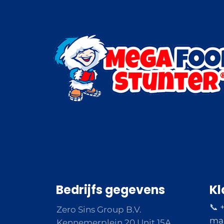
Bedrijfs gegevens
Kl
📞 
Zero Sins Group B.V.
ma 
Kennemerplein 20 Unit 15A