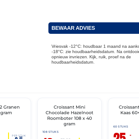
BEWAAR ADVIES
Vriesvak -12°C: houdbaar 1 maand na aanko
-18°C: zie houdbaarheidsdatum. Na ontdooie
opnieuw invriezen. Kijk, ruik, proef na de
houdbaarheidsdatum.
THT: 31-05-2027
THT: 31-10-2026
 2 Granen
🔥 OP=OP
Croissant Mini
🔥 OP=OP
Croissan
 gram
Chocolade Hazelnoot
Kaas 60
Roomboter 108 x 40
gram
60 STUKS
25,
108 STUKS
–
0
PER STUK
33