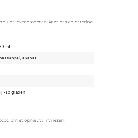
rtclubs, evenementen, kantines en catering.
 60 ml
inaasappel, ananas
ij -18 graden
tdooid niet opnieuw invriezen.