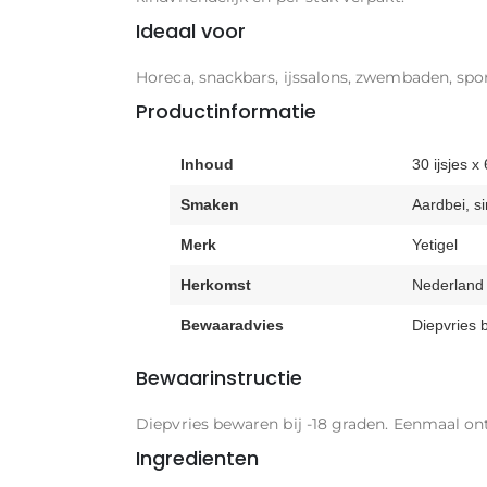
Ideaal voor
Horeca, snackbars, ijssalons, zwembaden, spo
Productinformatie
Inhoud
30 ijsjes x
Smaken
Aardbei, s
Merk
Yetigel
Herkomst
Nederland
Bewaaradvies
Diepvries b
Bewaarinstructie
Diepvries bewaren bij -18 graden. Eenmaal on
Ingredienten