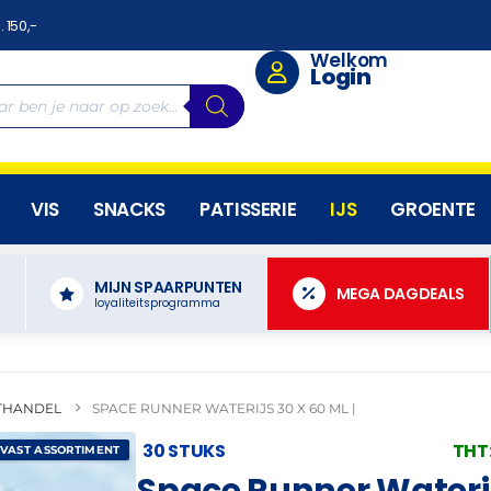
. 150,-
Welkom
Login
VIS
SNACKS
PATISSERIE
IJS
GROENTE
MIJN SPAARPUNTEN
N
MEGA DAGDEALS
loyaliteitsprogramma
THANDEL
SPACE RUNNER WATERIJS 30 X 60 ML |
30 STUKS
THT
 VAST ASSORTIMENT
Space Runner Waterijs