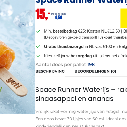
15,
–
PER STUK
0,
50
Min. bestelbedrag €25: Kosten NL €12,50 | 
(Diepgevroren gekoeld transport!
IJskoud thuisbe
Gratis thuisbezorgd
in NL v.a. €100 en Belg
Kies zelf jouw
bezorgdag
uit tijdens het afr
Aantal doos per pallet
198
BESCHRIJVING
BEOORDELINGEN (0)
Space Runner Waterijs – rak
sinaasappel en ananas
Vrolijk raket-vormig waterijsje van Yetigel m
Een doos bevat 30 ijsjes van 60 ml. Ideaal om 
kindvriendelijk en per stuk verpakt.