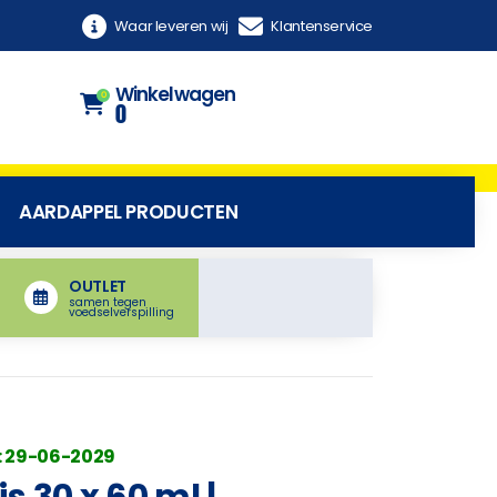
Waar leveren wij
Klantenservice
Winkelwagen
0
0
AARDAPPEL PRODUCTEN
OUTLET
samen tegen
voedselverspilling
: 29-06-2029
 30 x 60 ml |