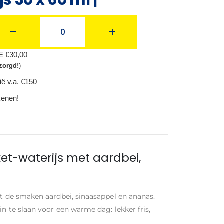
BE €30,00
zorgd!
)
ië v.a. €150
ekenen!
et-waterijs met aardbei,
et de smaken aardbei, sinaasappel en ananas.
in te slaan voor een warme dag: lekker fris,