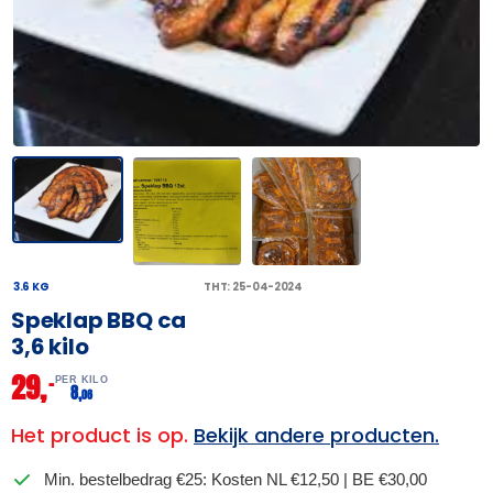
3.6 KG
THT: 25-04-2024
Speklap BBQ ca
3,6 kilo
29,
–
PER KILO
8,
06
Het product is op.
Bekijk andere producten.
Min. bestelbedrag €25: Kosten NL €12,50 | BE €30,00