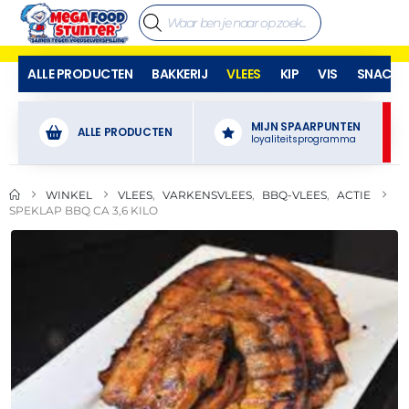
ALLE PRODUCTEN
BAKKERIJ
VLEES
KIP
VIS
SNACKS
MIJN SPAARPUNTEN
ALLE PRODUCTEN
loyaliteitsprogramma
WINKEL
VLEES
,
VARKENSVLEES
,
BBQ-VLEES
,
ACTIE
SPEKLAP BBQ CA 3,6 KILO