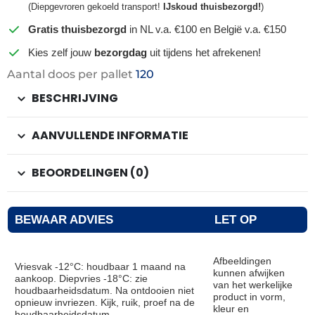
(Diepgevroren gekoeld transport!
IJskoud thuisbezorgd!
)
Gratis thuisbezorgd
in NL v.a. €100 en België v.a. €150
Kies zelf jouw
bezorgdag
uit tijdens het afrekenen!
Aantal doos per pallet
120
BESCHRIJVING
AANVULLENDE INFORMATIE
BEOORDELINGEN (0)
BEWAAR ADVIES
LET OP
Afbeeldingen
Vriesvak -12°C: houdbaar 1 maand na
kunnen afwijken
aankoop. Diepvries -18°C: zie
van het werkelijke
houdbaarheidsdatum. Na ontdooien niet
product in vorm,
opnieuw invriezen. Kijk, ruik, proef na de
kleur en
houdbaarheidsdatum.