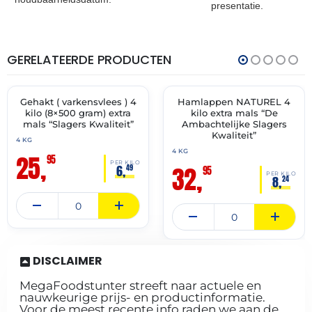
presentatie.
GERELATEERDE PRODUCTEN
THT:
THT:
13-
14-
07-
07-
2027
2027
Gehakt ( varkensvlees ) 4
Hamlappen NATUREL 4
✓ VAST ASSORTIMENT
✓ VAST ASSORTIMENT
kilo (8×500 gram) extra
kilo extra mals “De
mals “Slagers Kwaliteit”
Ambachtelijke Slagers
Kwaliteit”
4 KG
4 KG
25,
95
PER KILO
32,
6,
49
95
PER KILO
8,
24
DISCLAIMER
MegaFoodstunter streeft naar actuele en
nauwkeurige prijs- en productinformatie.
Voor de meest recente info raden we aan de