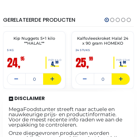
GERELATEERDE PRODUCTEN
THT:
THT:
16-
15-
12-
07-
2027
2027
Kip Nuggets 5×1 kilo
Kalfsvleeskroket Halal 24
✓ VAST ASSORTIMENT
✓ VAST ASSORTIMENT
**HALAL**
x 90 gram HOMEKO
5 KG
24 STUKS
24,
25,
95
99
PER KILO
PER STUK
4,
1,
99
08
DISCLAIMER
MegaFoodstunter streeft naar actuele en
nauwkeurige prijs- en productinformatie.
Voor de meest recente info raden we aan de
verpakking te controleren.
Onze diepgevroren producten worden