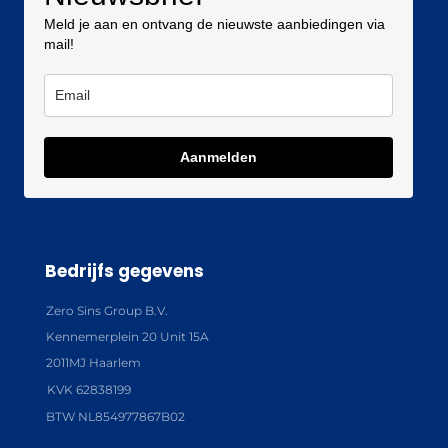
Meld je aan en ontvang de nieuwste aanbiedingen via
mail!
Aanmelden
Bedrijfs gegevens
Zero Sins Group B.V.
Kennemerplein 20 Unit 15A
2011MJ Haarlem
KVK 62838199
BTW NL854977867B02