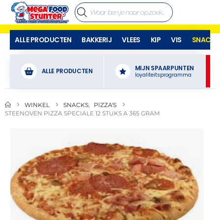
ALLE PRODUCTEN
BAKKERIJ
VLEES
KIP
VIS
SNACKS
MIJN SPAARPUNTEN
ALLE PRODUCTEN
loyaliteitsprogramma
WINKEL
SNACKS
,
PIZZA'S
STEENOVEN PIZZA SPECIALE 12 STUKS A 365 GRAM