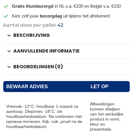
Gratis thuisbezorgd
in NL v.a. €100 en België v.a. €150
Kies zelf jouw
bezorgdag
uit tijdens het afrekenen!
Aantal doos per pallet
42
BESCHRIJVING
AANVULLENDE INFORMATIE
BEOORDELINGEN (0)
BEWAAR ADVIES
LET OP
Afbeeldingen
Vriesvak -12°C: houdbaar 1 maand na
kunnen afwijken
aankoop. Diepvries -18°C: zie
van het werkelijke
houdbaarheidsdatum. Na ontdooien niet
product in vorm,
opnieuw invriezen. Kijk, ruik, proef na de
kleur en
houdbaarheidsdatum.
presentatie.