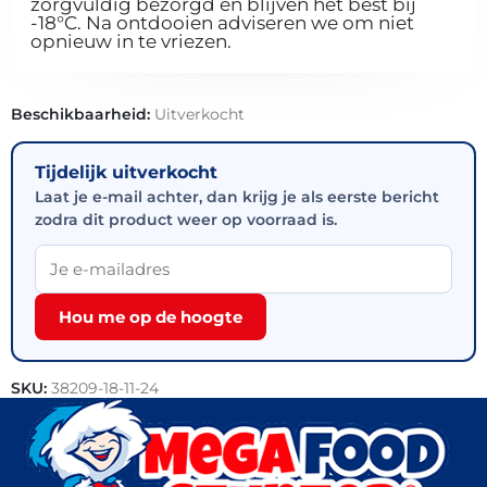
zorgvuldig bezorgd en blijven het best bij
-18°C. Na ontdooien adviseren we om niet
opnieuw in te vriezen.
Beschikbaarheid:
Uitverkocht
Tijdelijk uitverkocht
Laat je e-mail achter, dan krijg je als eerste bericht
zodra dit product weer op voorraad is.
Hou me op de hoogte
SKU:
38209-18-11-24
Categorieën:
Snacks
,
Pizza's