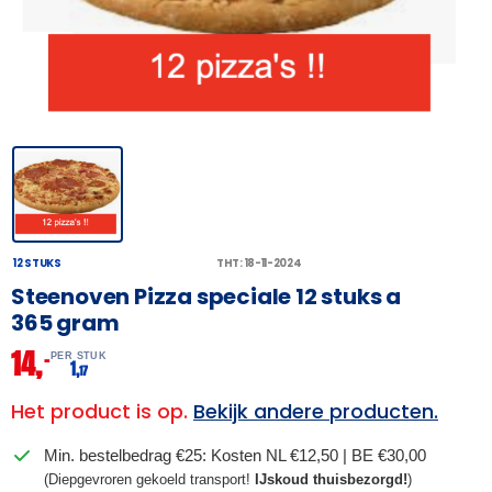
12 STUKS
THT: 18-11-2024
Steenoven Pizza speciale 12 stuks a
365 gram
14,
–
PER STUK
1,
17
Het product is op.
Bekijk andere producten.
Min. bestelbedrag €25: Kosten NL €12,50 | BE €30,00
(Diepgevroren gekoeld transport!
IJskoud thuisbezorgd!
)