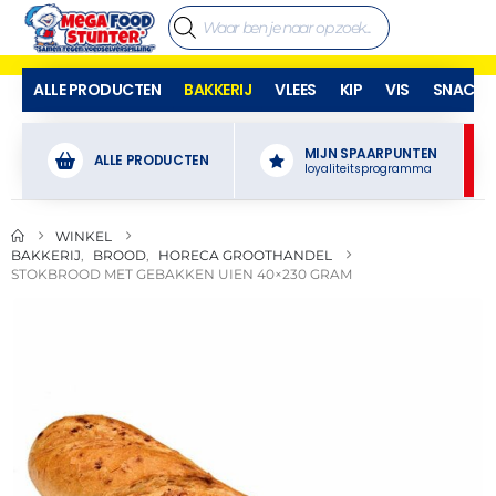
ALLE PRODUCTEN
BAKKERIJ
VLEES
KIP
VIS
SNACKS
MIJN SPAARPUNTEN
ALLE PRODUCTEN
loyaliteitsprogramma
WINKEL
BAKKERIJ
,
BROOD
,
HORECA GROOTHANDEL
STOKBROOD MET GEBAKKEN UIEN 40×230 GRAM