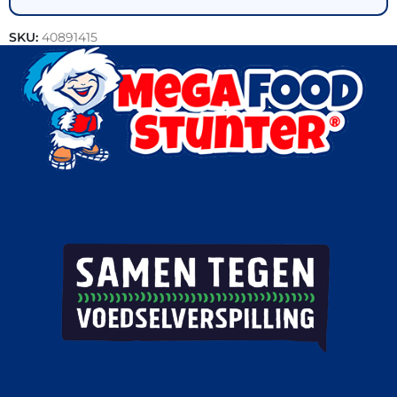
SKU:
40891415
Categorieën:
Bakkerij
,
Brood
,
Horeca groothandel