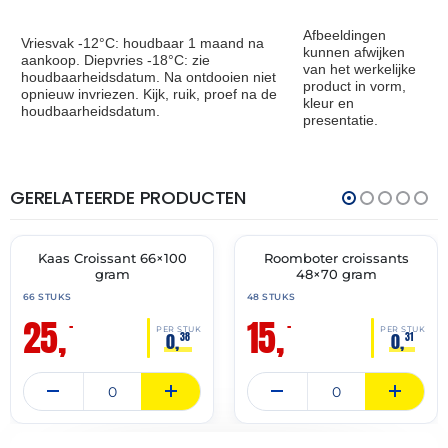
Afbeeldingen
Vriesvak -12°C: houdbaar 1 maand na
kunnen afwijken
aankoop. Diepvries -18°C: zie
van het werkelijke
houdbaarheidsdatum. Na ontdooien niet
product in vorm,
opnieuw invriezen. Kijk, ruik, proef na de
kleur en
houdbaarheidsdatum.
presentatie.
GERELATEERDE PRODUCTEN
THT:
THT:
31-
28-
07-
02-
2027
2027
Kaas Croissant 66×100
Roomboter croissants
🔥 OP=OP
🔥 OP=OP
gram
48×70 gram
66 STUKS
48 STUKS
25,
15,
–
–
PER STUK
PER STUK
0,
0,
38
31