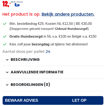
12,
–
PER STUK
0,
30
Het product is op.
Bekijk andere producten.
Min. bestelbedrag €25: Kosten NL €12,50 | BE €30,00
(Diepgevroren gekoeld transport!
IJskoud thuisbezorgd!
)
Gratis thuisbezorgd
in NL v.a. €100 en België v.a. €150
Kies zelf jouw
bezorgdag
uit tijdens het afrekenen!
Aantal doos per pallet
24
BESCHRIJVING
AANVULLENDE INFORMATIE
BEOORDELINGEN (0)
BEWAAR ADVIES
LET OP