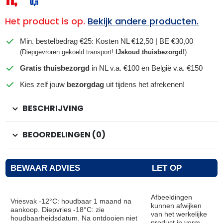
0,
11
Het product is op.
Bekijk andere producten.
Min. bestelbedrag €25: Kosten NL €12,50 | BE €30,00
(Diepgevroren gekoeld transport!
IJskoud thuisbezorgd!
)
Gratis thuisbezorgd
in NL v.a. €100 en België v.a. €150
Kies zelf jouw
bezorgdag
uit tijdens het afrekenen!
BESCHRIJVING
BEOORDELINGEN (0)
BEWAAR ADVIES
LET OP
Afbeeldingen
Vriesvak -12°C: houdbaar 1 maand na
kunnen afwijken
aankoop. Diepvries -18°C: zie
van het werkelijke
houdbaarheidsdatum. Na ontdooien niet
product in vorm,