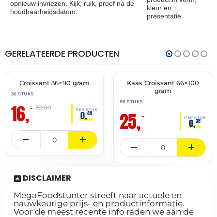
opnieuw invriezen. Kijk, ruik, proef na de
kleur en
houdbaarheidsdatum.
presentatie.
GERELATEERDE PRODUCTEN
THT:
THT:
30-
31-
06-
07-
2027
2027
Croissant 36×90 gram
Kaas Croissant 66×100
🔥 OP=OP
🔥 OP=OP
gram
36 STUKS
66 STUKS
16,
–
32,00
PER STUK
25,
0,
44
–
PER STUK
0,
38
DISCLAIMER
MegaFoodstunter streeft naar actuele en
nauwkeurige prijs- en productinformatie.
Voor de meest recente info raden we aan de