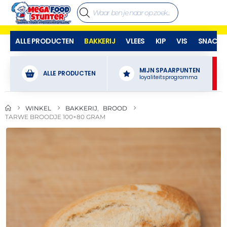
ALLE PRODUCTEN
BAKKERIJ
VLEES
KIP
VIS
SNACKS
MIJN SPAARPUNTEN
ALLE PRODUCTEN
loyaliteitsprogramma
WINKEL
BAKKERIJ
,
BROOD
TARWE BROODJE 100×80 GRAM