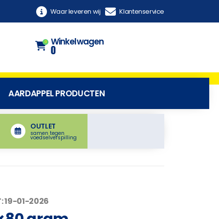
Waar leveren wij
Klantenservice
Winkelwagen
0
0
AARDAPPEL PRODUCTEN
OUTLET
samen tegen
voedselverspilling
: 19-01-2026
0×80 gram