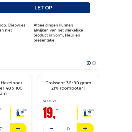
LET OP
op. Diepvries
Afbeeldingen kunnen
n niet
afwijken van het werkelijke
product in vorm, kleur en
presentatie.
THT: 31-03-2027
THT: 03-10-202
t Hazelnoot
🔥 OP=OP
Croissant 36×90 gram
Croissan
🔥 OP=OP
r 48 x 100
21% roomboter !
22%
ram
36 STUKS
120 STUKS
19,
26,
90
–
00
PER STUK
PER STUK
0,
0,
33
53