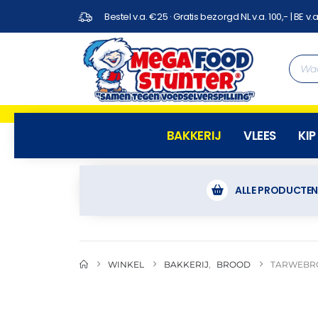
Bestel v.a. €25 · Gratis bezorgd NL v.a. 100,- | BE v.a
BAKKERIJ
VLEES
KIP
ALLE PRODUCTE
WINKEL
BAKKERIJ
,
BROOD
TARWEBRO