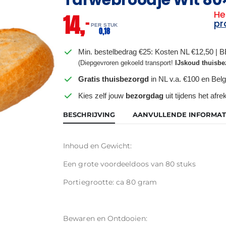
He
14,
–
pr
PER STUK
0,
18
Min. bestelbedrag €25: Kosten NL €12,50 | 
(Diepgevroren gekoeld transport!
IJskoud thuisbe
Gratis thuisbezorgd
in NL v.a. €100 en Belg
Kies zelf jouw
bezorgdag
uit tijdens het afr
BESCHRIJVING
AANVULLENDE INFORMAT
Inhoud en Gewicht:
Een grote voordeeldoos van 80 stuks
Portiegrootte: ca 80 gram
Bewaren en Ontdooien: