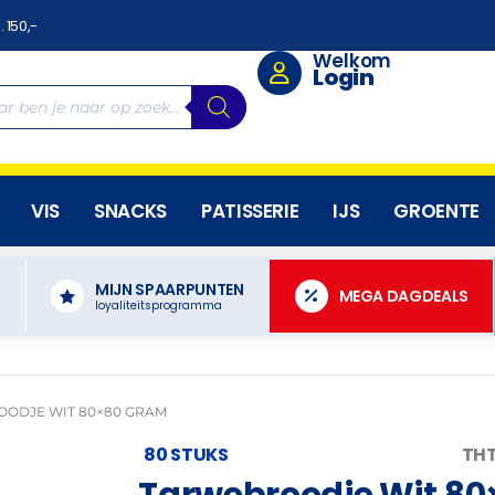
. 150,-
Welkom
Login
VIS
SNACKS
PATISSERIE
IJS
GROENTE
MIJN SPAARPUNTEN
N
MEGA DAGDEALS
loyaliteitsprogramma
ODJE WIT 80×80 GRAM
80 STUKS
THT
Tarwebroodje Wit 8