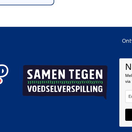
Ont
N
Mel
via