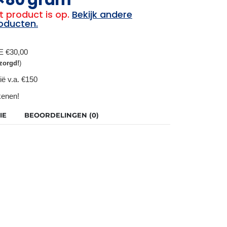
t product is op.
Bekijk andere
oducten.
BE €30,00
zorgd!
)
ië v.a. €150
ekenen!
IE
BEOORDELINGEN (0)