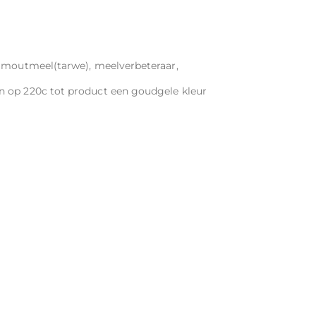
, moutmeel(tarwe), meelverbeteraar,
n op 220c tot product een goudgele kleur