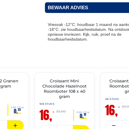
BEWAAR ADVIES
Vriesvak -12°C: houdbaar 1 maand na aanko
-18°C: zie houdbaarheidsdatum. Na ontdooie
opnieuw invriezen. Kijk, ruik, proef na de
houdbaarheidsdatum.
THT: 31-05-2027
THT: 31-05-2027
 2 Granen
🔥 OP=OP
Croissant Mini
🔥 OP=OP
Croissan
 gram
Chocolade Hazelnoot
Roombote
Roomboter 108 x 40
g
gram
48 STUKS
16,
108 STUKS
–
0
32,
16,
PER STUK
0,
33
–
32,00
PER STUK
0,
15