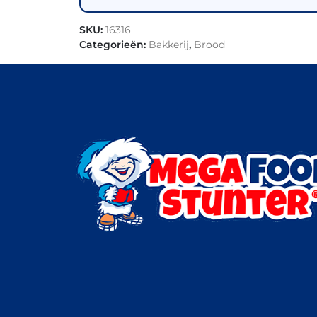
SKU:
16316
Categorieën:
Bakkerij
,
Brood