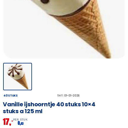
40 STUKS
THT: 01-01-2026
Vanille ijshoorntje 40 stuks 10×4
stuks a 125 ml
17,
–
PER STUK
0,
43