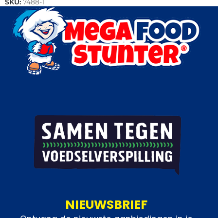
SKU:
7488-1
Categorieën:
IJs
,
Handijsjes
,
Horeca groothandel
NIEUWSBRIEF