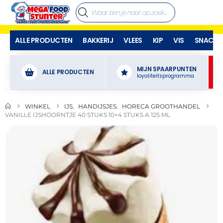
ALLE PRODUCTEN
BAKKERIJ
VLEES
KIP
VIS
SNACKS
MIJN SPAARPUNTEN
ALLE PRODUCTEN
loyaliteitsprogramma
WINKEL
IJS
,
HANDIJSJES
,
HORECA GROOTHANDEL
VANILLE IJSHOORNTJE 40 STUKS 10×4 STUKS A 125 ML