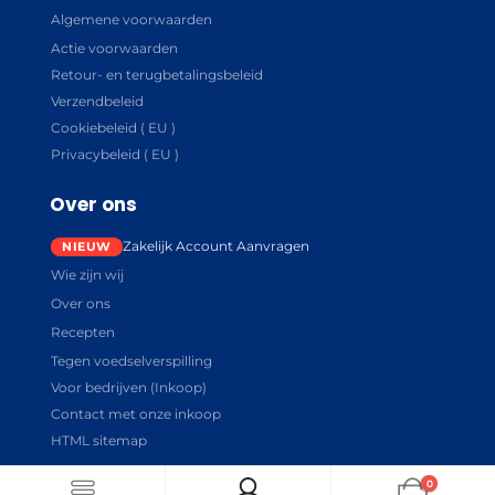
Algemene voorwaarden
Actie voorwaarden
Retour- en terugbetalingsbeleid
Verzendbeleid
Cookiebeleid ( EU )
Privacybeleid ( EU )
Over ons
Zakelijk Account Aanvragen
Wie zijn wij
Over ons
Recepten
Tegen voedselverspilling
Voor bedrijven (Inkoop)
Contact met onze inkoop
HTML sitemap
0