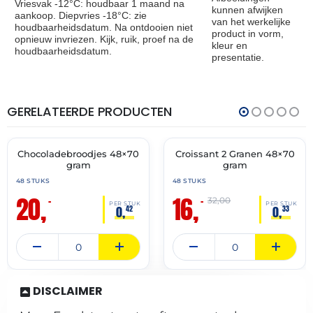
Vriesvak -12°C: houdbaar 1 maand na
kunnen afwijken
aankoop. Diepvries -18°C: zie
van het werkelijke
houdbaarheidsdatum. Na ontdooien niet
product in vorm,
opnieuw invriezen. Kijk, ruik, proef na de
kleur en
houdbaarheidsdatum.
presentatie.
GERELATEERDE PRODUCTEN
THT:
THT:
31-
28-
07-
02-
2027
2027
Chocoladebroodjes 48×70
Croissant 2 Granen 48×70
🔥 OP=OP
🔥 OP=OP
gram
gram
48 STUKS
48 STUKS
20,
16,
–
–
32,00
PER STUK
PER STUK
0,
0,
42
33
DISCLAIMER