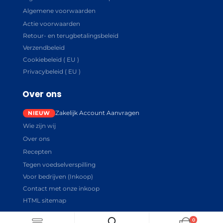
Algemene voorwaarden
Actie voorwaarden
Retour- en terugbetalingsbeleid
Verzendbeleid
Cookiebeleid ( EU )
Privacybeleid ( EU )
Over ons
Zakelijk Account Aanvragen
Wie zijn wij
Over ons
Recepten
Tegen voedselverspilling
Voor bedrijven (Inkoop)
Contact met onze inkoop
HTML sitemap
0