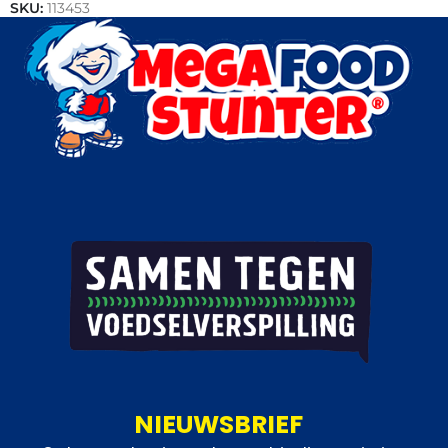
SKU:
113453
Categorieën:
Horeca groothandel
,
Vis
NIEUWSBRIEF