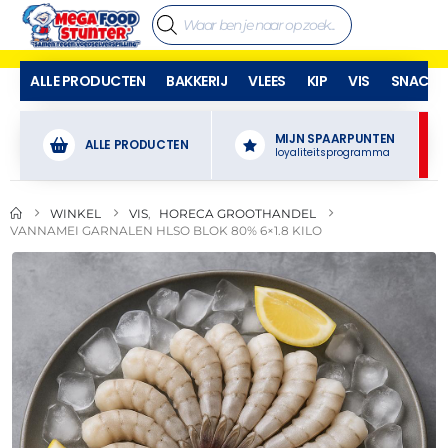
ALLE PRODUCTEN
BAKKERIJ
VLEES
KIP
VIS
SNACKS
MIJN SPAARPUNTEN
ALLE PRODUCTEN
loyaliteitsprogramma
WINKEL
VIS
,
HORECA GROOTHANDEL
VANNAMEI GARNALEN HLSO BLOK 80% 6×1.8 KILO