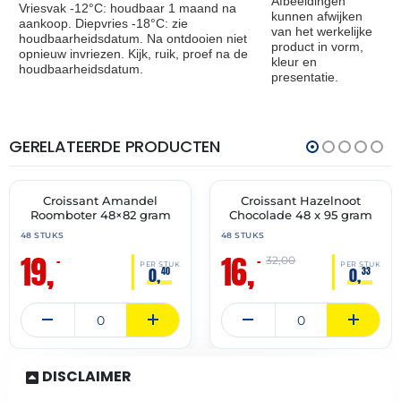
Afbeeldingen
Vriesvak -12°C: houdbaar 1 maand na
kunnen afwijken
aankoop. Diepvries -18°C: zie
van het werkelijke
houdbaarheidsdatum. Na ontdooien niet
product in vorm,
opnieuw invriezen. Kijk, ruik, proef na de
kleur en
houdbaarheidsdatum.
presentatie.
GERELATEERDE PRODUCTEN
THT:
THT:
30-
31-
04-
05-
2027
2027
Croissant Amandel
Croissant Hazelnoot
🔥 OP=OP
🔥 OP=OP
Roomboter 48×82 gram
Chocolade 48 x 95 gram
48 STUKS
48 STUKS
19,
16,
–
–
32,00
PER STUK
PER STUK
0,
0,
40
33
DISCLAIMER