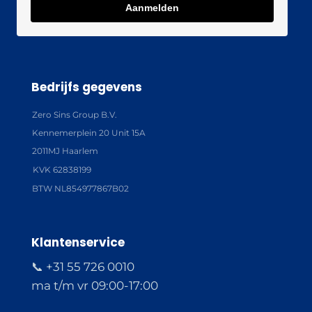
Aanmelden
Bedrijfs gegevens
Zero Sins Group B.V.
Kennemerplein 20 Unit 15A
2011MJ Haarlem
KVK 62838199
BTW NL854977867B02
Klantenservice
📞 +31 55 726 0010
ma t/m vr 09:00-17:00