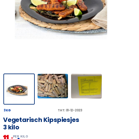
3 KG
THT: 01-12-2023
Vegetarisch Kipspiesjes
3 kilo
11,
–
PER KILO