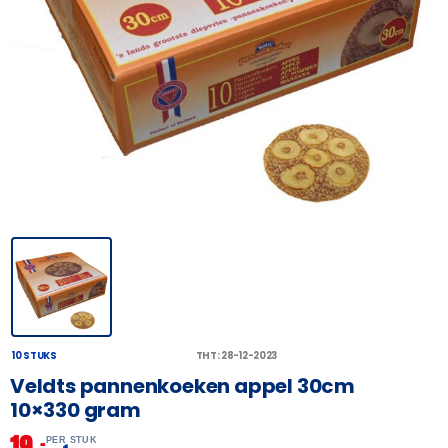
10 STUKS
THT: 28-12-2023
Veldts pannenkoeken appel 30cm
10×330 gram
19,
–
PER STUK