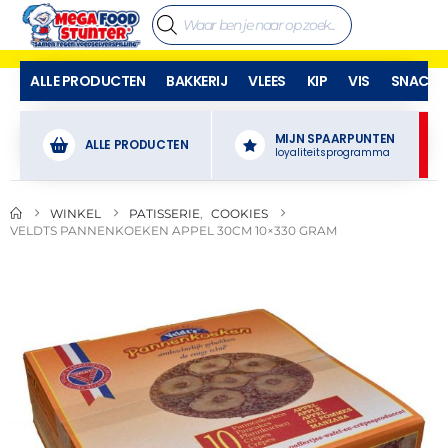
ALLE PRODUCTEN
BAKKERIJ
VLEES
KIP
VIS
SNACKS
MIJN SPAARPUNTEN
ALLE PRODUCTEN
loyaliteitsprogramma
WINKEL
PATISSERIE
,
COOKIES
VELDTS PANNENKOEKEN APPEL 30CM 10×330 GRAM