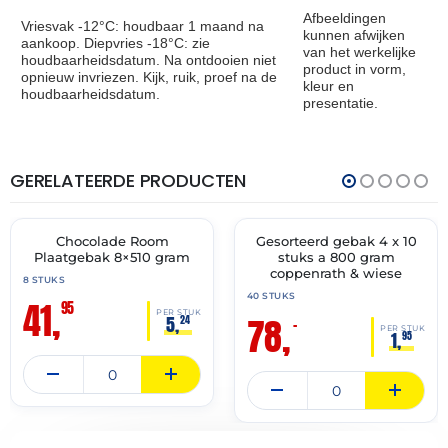
Afbeeldingen
Vriesvak -12°C: houdbaar 1 maand na
kunnen afwijken
aankoop. Diepvries -18°C: zie
van het werkelijke
houdbaarheidsdatum. Na ontdooien niet
product in vorm,
opnieuw invriezen. Kijk, ruik, proef na de
kleur en
houdbaarheidsdatum.
presentatie.
GERELATEERDE PRODUCTEN
THT:
THT:
30-
30-
11-
04-
2027
2028
Chocolade Room
Gesorteerd gebak 4 x 10
✓ VAST ASSORTIMENT
✓ VAST ASSORTIMENT
Plaatgebak 8×510 gram
stuks a 800 gram
coppenrath & wiese
8 STUKS
40 STUKS
41,
95
PER STUK
78,
5,
24
–
PER STUK
1,
95