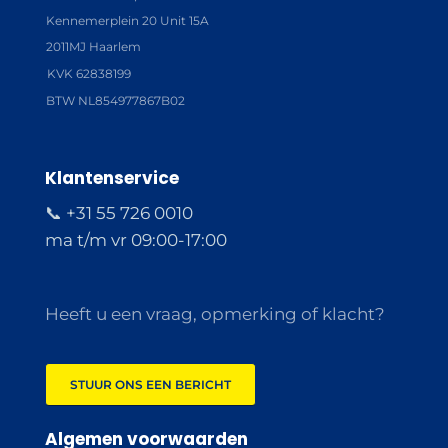
Kennemerplein 20 Unit 15A
2011MJ Haarlem
KVK 62838199
BTW NL854977867B02
Klantenservice
📞 +31 55 726 0010
ma t/m vr 09:00-17:00
Heeft u een vraag, opmerking of klacht?
STUUR ONS EEN BERICHT
Algemen voorwaarden