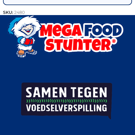
SKU:
2480
Categorieën:
Cookies
,
Patisserie