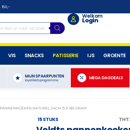
. 150,-
Welkom
Login
VIS
SNACKS
PATISSERIE
IJS
GROENTE
MIJN SPAARPUNTEN
N
MEGA DAGDEALS
loyaliteitsprogramma
 PANNENKOEKEN NATUREL 24CM 15 X 185 GRAM
15 STUKS
THT:
Veldts pannenkoeken