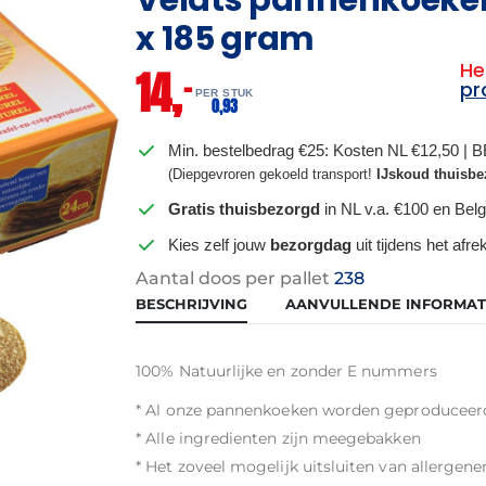
x 185 gram
He
14,
–
pr
PER STUK
0,
93
Min. bestelbedrag €25: Kosten NL €12,50 | 
(Diepgevroren gekoeld transport!
IJskoud thuisbe
Gratis thuisbezorgd
in NL v.a. €100 en Belg
Kies zelf jouw
bezorgdag
uit tijdens het afr
Aantal doos per pallet
238
BESCHRIJVING
AANVULLENDE INFORMAT
100% Natuurlijke en zonder E nummers
* Al onze pannenkoeken worden geproduceerd
* Alle ingredienten zijn meegebakken
* Het zoveel mogelijk uitsluiten van allergen