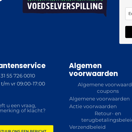
antenservice
Algemen
voorwaarden
+31 55 726 0010
t/m vr 09:00-17:00
Algemene voorwaar
coupons
Algemene voorwaarden
ft u een vraag,
Actie voorwaarden
erking of klacht?
Retour- en
terugbetalingsbelei
Verzendbeleid
STUUR ONS EEN BERICHT