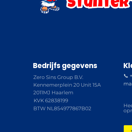
Bedrijfs gegevens
Kl
📞 
Zero Sins Group B.V.
ma 
Kennemerplein 20 Unit 15A
2011MJ Haarlem
KVK 62838199
Hee
BTW NL854977867B02
opm