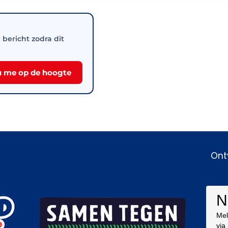
e bericht zodra dit
 me op de hoogte
Ont
N
Mel
via