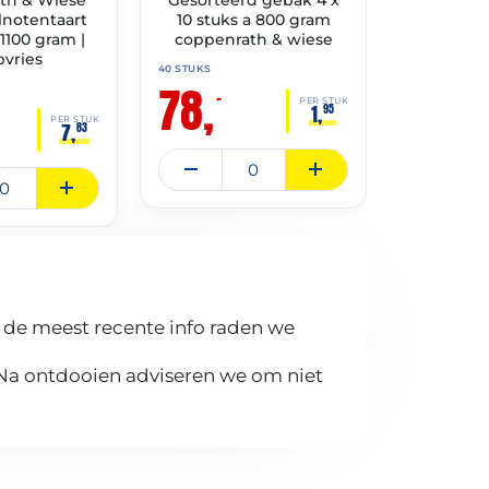
notentaart
10 stuks a 800 gram
Vegan 6
1100 gram |
coppenrath & wiese
O
pvries
Schoonh
40 STUKS
78,
6 STUKS
–
39,
PER STUK
1,
95
95
PER STUK
7,
83
 de meest recente info raden we
 Na ontdooien adviseren we om niet