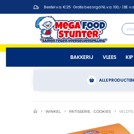
Bestel v.a. €25 · Gratis bezorgd NL v.a. 100,- | BE v.a
BAKKERIJ
VLEES
KIP
ALLE PRODUCTE
WINKEL
PATISSERIE
,
COOKIES
VELDTS