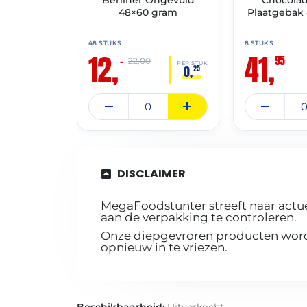
48×60 gram
Plaatgebak 
48 STUKS
8 STUKS
12,
41,
95
–
22,00
PER STUK
0,
25
DISCLAIMER
MegaFoodstunter streeft naar actue
aan de verpakking te controleren.
Onze diepgevroren producten worde
opnieuw in te vriezen.
Beschikbaarheid:
Uitverkocht