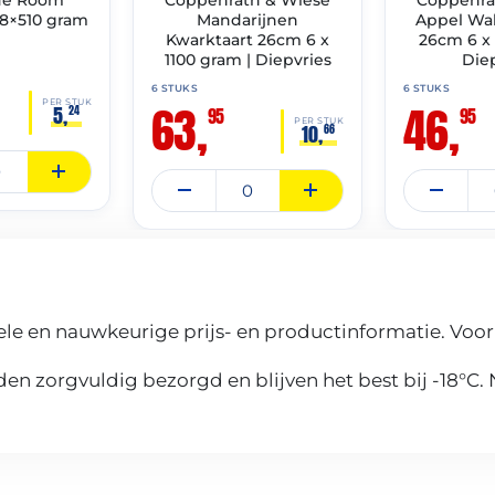
8×510 gram
Mandarijnen
Appel Wal
Kwarktaart 26cm 6 x
26cm 6 x 
1100 gram | Diepvries
Die
6 STUKS
6 STUKS
63,
46,
PER STUK
5,
24
95
95
PER STUK
10,
66
le en nauwkeurige prijs- en productinformatie. Voor
n zorgvuldig bezorgd en blijven het best bij -18°C.