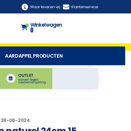
Waar leveren wij
Klantenservice
Winkelwagen
0
0
AARDAPPEL PRODUCTEN
OUTLET
samen tegen
voedselverspilling
 28-06-2024
 naturel 24cm 15