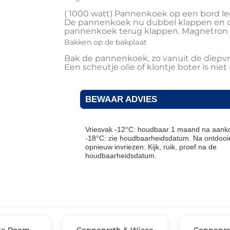
( 1000 watt) Pannenkoek op een bord le
De pannenkoek nu dubbel klappen en ca
pannenkoek terug klappen. Magnetron 
Bakken op de bakplaat
Bak de pannenkoek, zo vanuit de diepvr
Een scheutje olie of klontje boter is niet
BEWAAR ADVIES
Vriesvak -12°C: houdbaar 1 maand na aanko
-18°C: zie houdbaarheidsdatum. Na ontdooie
opnieuw invriezen. Kijk, ruik, proef na de
houdbaarheidsdatum.
THT: 30-11-2027
THT: 30-04-2028
IMENT
de Room
✓ VAST ASSORTIMENT
Coppenrath & Wiese
✓ VAST ASSOR
Coppenra