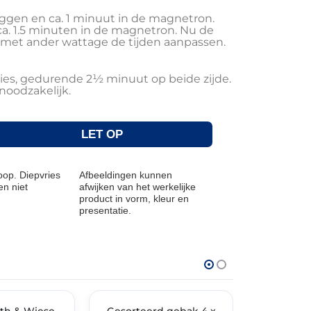
ggen en ca. 1 minuut in de magnetron.
. 1.5 minuten in de magnetron. Nu de
met ander wattage de tijden aanpassen.
ies, gedurende 2½ minuut op beide zijde.
 noodzakelijk.
LET OP
op. Diepvries
Afbeeldingen kunnen
n niet
afwijken van het werkelijke
product in vorm, kleur en
presentatie.
THT: 30-04-2028
THT: 17-08-202
TIMENT
th & Wiese
✓ VAST ASSORTIMENT
Gesorteerd gebak 4 x
HappyCak
🔥 OP=OP