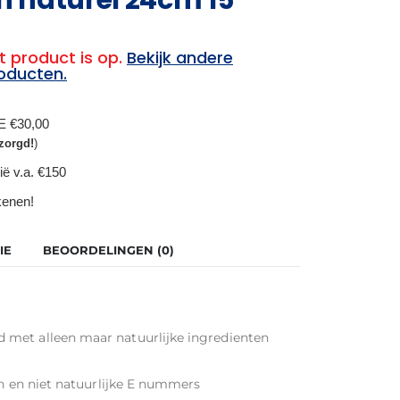
t product is op.
Bekijk andere
oducten.
BE €30,00
zorgd!
)
ië v.a. €150
ekenen!
IE
BEOORDELINGEN (0)
 met alleen maar natuurlijke ingredienten
en en niet natuurlijke E nummers