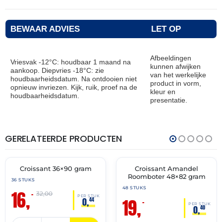
BEWAAR ADVIES
LET OP
Afbeeldingen
Vriesvak -12°C: houdbaar 1 maand na
kunnen afwijken
aankoop. Diepvries -18°C: zie
van het werkelijke
houdbaarheidsdatum. Na ontdooien niet
product in vorm,
opnieuw invriezen. Kijk, ruik, proef na de
kleur en
houdbaarheidsdatum.
presentatie.
GERELATEERDE PRODUCTEN
THT:
THT:
30-
30-
06-
04-
2027
2027
Croissant 36×90 gram
Croissant Amandel
🔥 OP=OP
🔥 OP=OP
Roomboter 48×82 gram
36 STUKS
48 STUKS
16,
–
32,00
PER STUK
19,
0,
44
–
PER STUK
0,
40