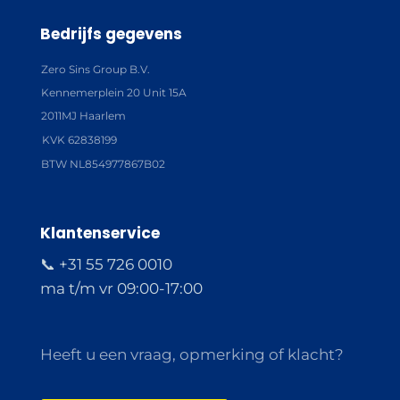
Bedrijfs gegevens
Zero Sins Group B.V.
Kennemerplein 20 Unit 15A
2011MJ Haarlem
KVK 62838199
BTW NL854977867B02
Klantenservice
📞 +31 55 726 0010
ma t/m vr 09:00-17:00
Heeft u een vraag, opmerking of klacht?