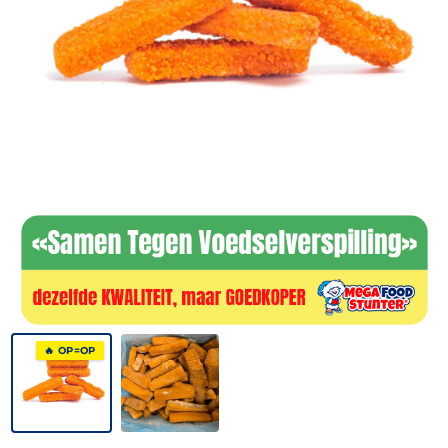
🔥 OP=OP