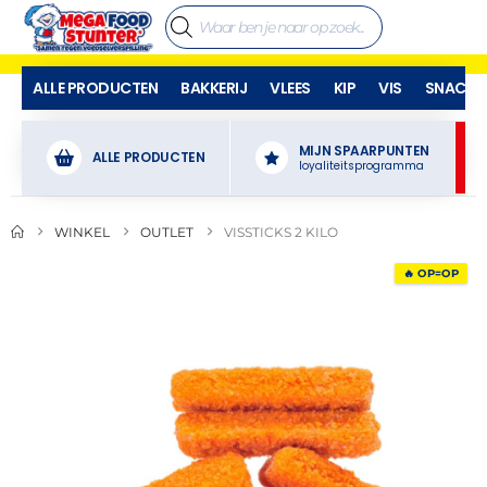
ALLE PRODUCTEN
BAKKERIJ
VLEES
KIP
VIS
SNACKS
MIJN SPAARPUNTEN
ALLE PRODUCTEN
loyaliteitsprogramma
WINKEL
OUTLET
VISSTICKS 2 KILO
🔥 OP=OP