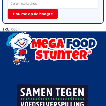
Hou me op de hoogte
SKU:
0064
Categorie:
Outlet