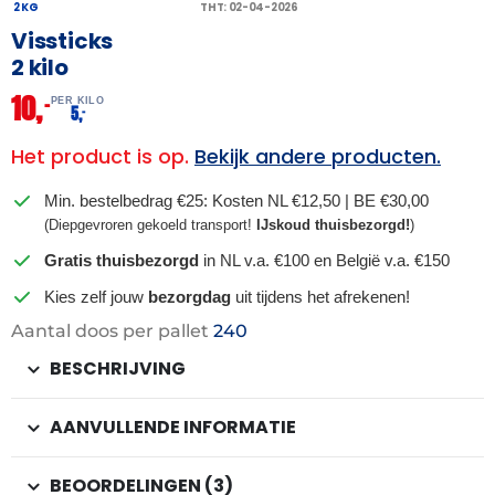
2 KG
THT: 02-04-2026
Vissticks
2 kilo
10,
–
PER KILO
5,
–
Het product is op.
Bekijk andere producten.
Min. bestelbedrag €25: Kosten NL €12,50 | BE €30,00
(Diepgevroren gekoeld transport!
IJskoud thuisbezorgd!
)
Gratis thuisbezorgd
in NL v.a. €100 en België v.a. €150
Kies zelf jouw
bezorgdag
uit tijdens het afrekenen!
Aantal doos per pallet
240
BESCHRIJVING
AANVULLENDE INFORMATIE
BEOORDELINGEN (3)