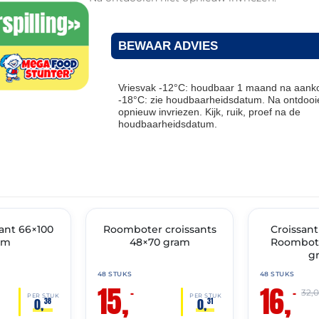
BEWAAR ADVIES
Vriesvak -12°C: houdbaar 1 maand na aanko
-18°C: zie houdbaarheidsdatum. Na ontdooie
opnieuw invriezen. Kijk, ruik, proef na de
houdbaarheidsdatum.
THT: 28-02-2027
THT: 31-05-2027
ant 66×100
Roomboter croissants
🔥 OP=OP
🔥 OP=OP
Croissan
am
48×70 gram
Roombote
g
48 STUKS
48 STUKS
15,
16,
–
–
32,
PER STUK
PER STUK
0,
0,
38
31