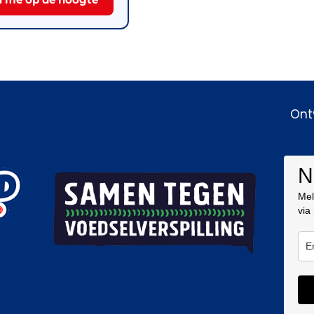
Ont
N
Mel
via