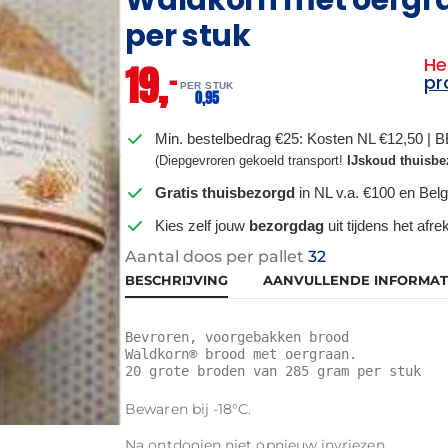
per stuk
He
19,
–
pr
PER STUK
0,
95
Min. bestelbedrag €25: Kosten NL €12,50 | 
(Diepgevroren gekoeld transport!
IJskoud thuisbe
Gratis thuisbezorgd
in NL v.a. €100 en Belg
Kies zelf jouw
bezorgdag
uit tijdens het afr
Aantal doos per pallet
32
BESCHRIJVING
AANVULLENDE INFORMAT
Bevroren, voorgebakken brood

Waldkorn® brood met oergraan. 

20 grote broden van 285 gram per stuk
Bewaren bij -18°C.
Na ontdooien niet opnieuw invriezen.