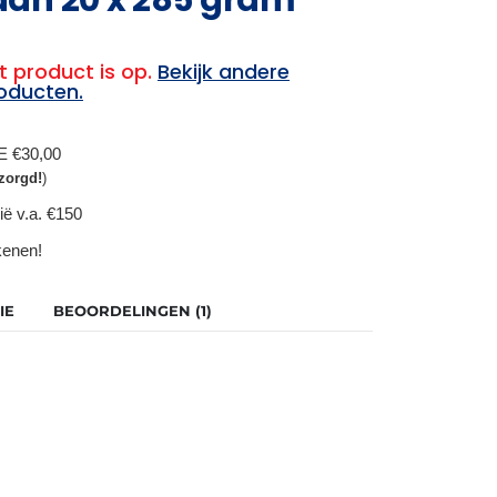
t product is op.
Bekijk andere
oducten.
BE €30,00
zorgd!
)
ië v.a. €150
ekenen!
IE
BEOORDELINGEN (1)