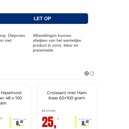
LET OP
op. Diepvries
Afbeeldingen kunnen
n niet
afwijken van het werkelijke
product in vorm, kleur en
presentatie.
THT: 31-10-2026
THT: 03-10-202
t Hazelnoot
🔥 OP=OP
Croissant met Ham
Croissan
🔥 OP=OP
r 48 x 100
Kaas 60×100 gram
22%
ram
60 STUKS
120 STUKS
25,
26,
90
–
00
PER STUK
PER STUK
0,
0,
33
42