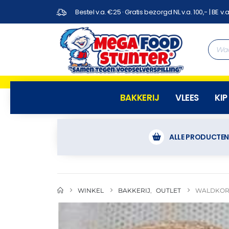
Bestel v.a. €25 · Gratis bezorgd NL v.a. 100,- | BE v.a
BAKKERIJ
VLEES
KIP
ALLE PRODUCTE
WINKEL
BAKKERIJ
,
OUTLET
WALDKORN