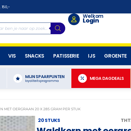
. 150,-
Welkom
Login
VIS
SNACKS
PATISSERIE
IJS
GROENTE
MIJN SPAARPUNTEN
N
MEGA DAGDEALS
loyaliteitsprogramma
 MET OERGRAAN 20 X 285 GRAM PER STUK
20 STUKS
THT
Waldkorn met oergra