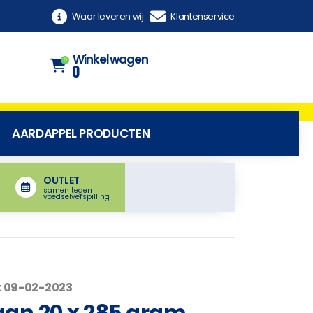
Waar leveren wij
Klantenservice
Winkelwagen
0
0
AARDAPPEL PRODUCTEN
OUTLET
samen tegen
voedselverspilling
: 09-02-2023
an 20 x 285 gram