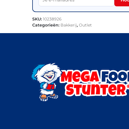
SKU:
10238926
Categorieën:
Bakkerij
,
Outlet