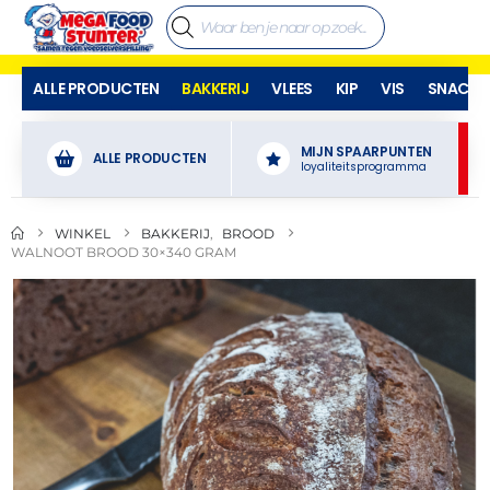
ALLE PRODUCTEN
BAKKERIJ
VLEES
KIP
VIS
SNACKS
MIJN SPAARPUNTEN
ALLE PRODUCTEN
loyaliteitsprogramma
WINKEL
BAKKERIJ
,
BROOD
WALNOOT BROOD 30×340 GRAM