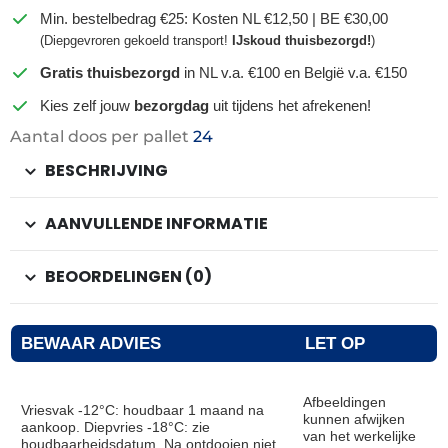
Min. bestelbedrag €25: Kosten NL €12,50 | BE €30,00
(Diepgevroren gekoeld transport!
IJskoud thuisbezorgd!
)
Gratis thuisbezorgd
in NL v.a. €100 en België v.a. €150
Kies zelf jouw
bezorgdag
uit tijdens het afrekenen!
Aantal doos per pallet
24
BESCHRIJVING
AANVULLENDE INFORMATIE
BEOORDELINGEN (0)
BEWAAR ADVIES
LET OP
Afbeeldingen
Vriesvak -12°C: houdbaar 1 maand na
kunnen afwijken
aankoop. Diepvries -18°C: zie
van het werkelijke
houdbaarheidsdatum. Na ontdooien niet