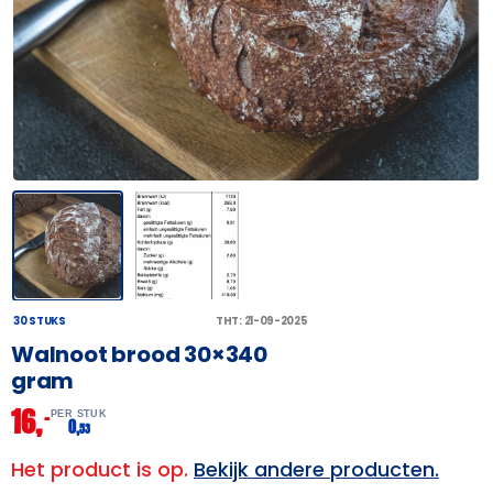
30 STUKS
THT: 21-09-2025
Walnoot brood 30×340
gram
16,
–
PER STUK
0,
53
Het product is op.
Bekijk andere producten.