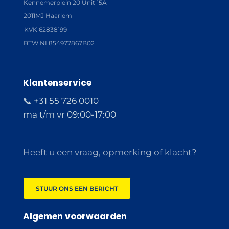
Kennemerplein 20 Unit 15A
2011MJ Haarlem
KVK 62838199
BTW NL854977867B02
Klantenservice
📞 +31 55 726 0010
ma t/m vr 09:00-17:00
Heeft u een vraag, opmerking of klacht?
STUUR ONS EEN BERICHT
Algemen voorwaarden