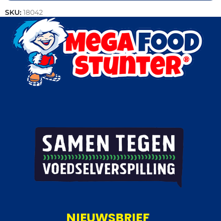
SKU:
18042
Categorieën:
Bakkerij
,
Brood
,
Horeca groothandel
NIEUWSBRIEF