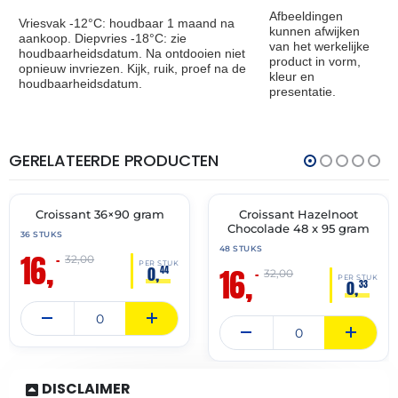
Afbeeldingen
Vriesvak -12°C: houdbaar 1 maand na
kunnen afwijken
aankoop. Diepvries -18°C: zie
van het werkelijke
houdbaarheidsdatum. Na ontdooien niet
product in vorm,
opnieuw invriezen. Kijk, ruik, proef na de
kleur en
houdbaarheidsdatum.
presentatie.
GERELATEERDE PRODUCTEN
THT:
THT:
30-
31-
06-
05-
2027
2027
Croissant 36×90 gram
Croissant Hazelnoot
🔥 OP=OP
🔥 OP=OP
Chocolade 48 x 95 gram
36 STUKS
48 STUKS
16,
–
32,00
PER STUK
16,
0,
44
–
32,00
PER STUK
0,
33
DISCLAIMER