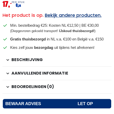
17,
–
PER STUK
0,
24
Het product is op.
Bekijk andere producten.
Min. bestelbedrag €25: Kosten NL €12,50 | BE €30,00
(Diepgevroren gekoeld transport!
IJskoud thuisbezorgd!
)
Gratis thuisbezorgd
in NL v.a. €100 en België v.a. €150
Kies zelf jouw
bezorgdag
uit tijdens het afrekenen!
BESCHRIJVING
AANVULLENDE INFORMATIE
BEOORDELINGEN (0)
BEWAAR ADVIES
LET OP