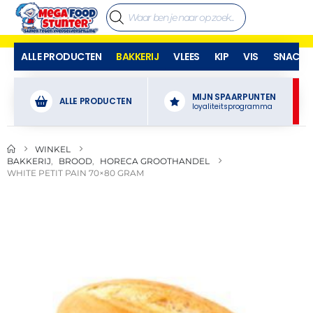
ALLE PRODUCTEN
BAKKERIJ
VLEES
KIP
VIS
SNACKS
MIJN SPAARPUNTEN
ALLE PRODUCTEN
loyaliteitsprogramma
WINKEL
BAKKERIJ
,
BROOD
,
HORECA GROOTHANDEL
WHITE PETIT PAIN 70×80 GRAM