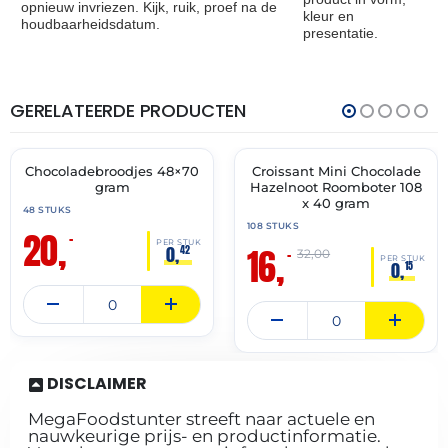
opnieuw invriezen. Kijk, ruik, proef na de
kleur en
houdbaarheidsdatum.
presentatie.
GERELATEERDE PRODUCTEN
THT:
THT:
31-
31-
07-
05-
2027
2027
Chocoladebroodjes 48×70
Croissant Mini Chocolade
🔥 OP=OP
🔥 OP=OP
gram
Hazelnoot Roomboter 108
x 40 gram
48 STUKS
108 STUKS
20,
–
PER STUK
16,
0,
42
–
32,00
PER STUK
0,
15
DISCLAIMER
MegaFoodstunter streeft naar actuele en
nauwkeurige prijs- en productinformatie.