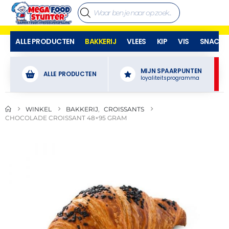
ALLE PRODUCTEN
BAKKERIJ
VLEES
KIP
VIS
SNACKS
MIJN SPAARPUNTEN
ALLE PRODUCTEN
loyaliteitsprogramma
WINKEL
BAKKERIJ
,
CROISSANTS
CHOCOLADE CROISSANT 48×95 GRAM