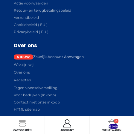
Actie voorwaarden
Retour- en terugbetalingsbeleid
Verzendbeleid
Cookiebeleid ( EU )
Privacybeleid ( EU )
Over ons
Zakelijk Account Aanvragen
Wie zijn wij
Over ons
Recepten
Tegen voedselverspilling
Voor bedrijven (Inkoop)
Contact met onze inkoop
HTML sitemap
0
€
0.00
CATEGORIEËN
ACCOUNT
WINKELWAGEN