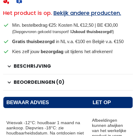
0,
19
Het product is op.
Bekijk andere producten.
Min. bestelbedrag €25: Kosten NL €12,50 | BE €30,00
(Diepgevroren gekoeld transport!
IJskoud thuisbezorgd!
)
Gratis thuisbezorgd
in NL v.a. €100 en België v.a. €150
Kies zelf jouw
bezorgdag
uit tijdens het afrekenen!
BESCHRIJVING
BEOORDELINGEN (0)
BEWAAR ADVIES
LET OP
Afbeeldingen
Vriesvak -12°C: houdbaar 1 maand na
kunnen afwijken
aankoop. Diepvries -18°C: zie
van het werkelijke
houdbaarheidsdatum. Na ontdooien niet
product in vorm,