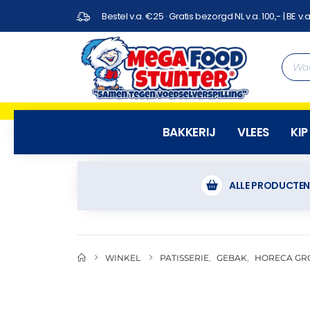
Bestel v.a. €25 · Gratis bezorgd NL v.a. 100,- | BE v.a
BAKKERIJ
VLEES
KIP
ALLE PRODUCTE
WINKEL
PATISSERIE
,
GEBAK
,
HORECA GR