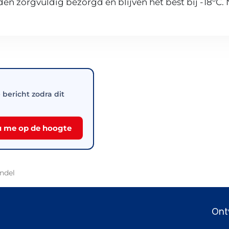
n zorgvuldig bezorgd en blijven het best bij -18°C.
e bericht zodra dit
 me op de hoogte
ndel
Ont