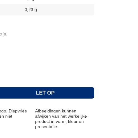
0,23 g
oja.
.
LET OP
op. Diepvries
Afbeeldingen kunnen
n niet
afwijken van het werkelijke
product in vorm, kleur en
presentatie.