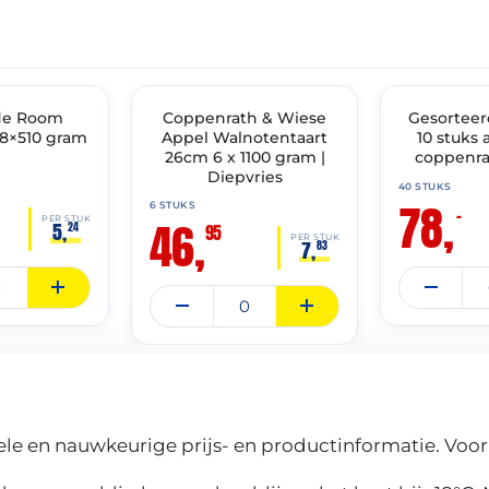
THT: 30-04-2028
THT: 30-04-2028
IMENT
de Room
✓ VAST ASSORTIMENT
Coppenrath & Wiese
✓ VAST ASSOR
Gesorteer
8×510 gram
Appel Walnotentaart
10 stuks
26cm 6 x 1100 gram |
coppenra
Diepvries
40 STUKS
78,
6 STUKS
–
46,
PER STUK
5,
24
95
PER STUK
7,
83
le en nauwkeurige prijs- en productinformatie. Voor