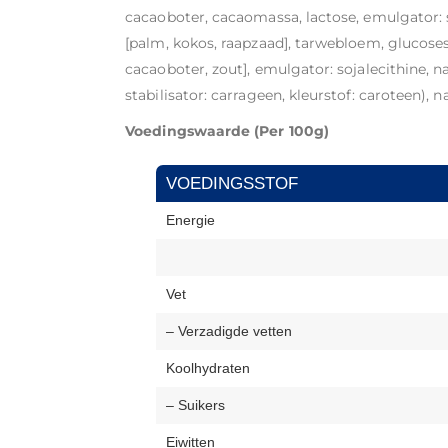
cacaoboter, cacaomassa, lactose, emulgator: s
[palm, kokos, raapzaad], tarwebloem, glucose
cacaoboter, zout], emulgator: sojalecithine, 
stabilisator: carrageen, kleurstof: caroteen), n
Voedingswaarde (Per 100g)
VOEDINGSSTOF
Energie
Vet
– Verzadigde vetten
Koolhydraten
– Suikers
Eiwitten