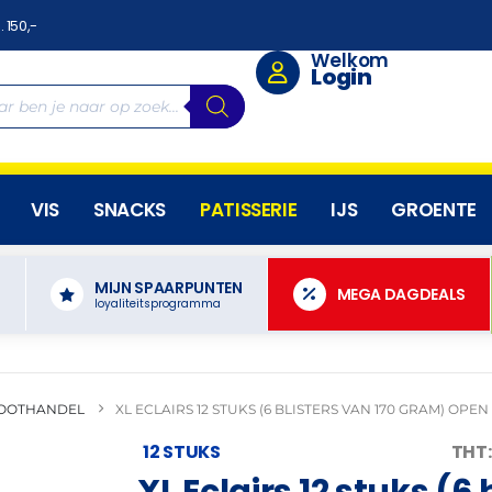
. 150,-
Welkom
Login
VIS
SNACKS
PATISSERIE
IJS
GROENTE
MIJN SPAARPUNTEN
N
MEGA DAGDEALS
loyaliteitsprogramma
OOTHANDEL
XL ECLAIRS 12 STUKS (6 BLISTERS VAN 170 GRAM) OPE
12 STUKS
THT:
XL Eclairs 12 stuks (6 