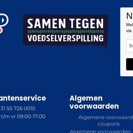
N
Mel
via
antenservice
Algemen
voorwaarden
+31 55 726 0010
t/m vr 09:00-17:00
Algemene voorwaar
coupons
Algemene voorwaarden