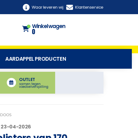
Waar leveren wij
Klantenservice
Winkelwagen
0
0
AARDAPPEL PRODUCTEN
OUTLET
samen tegen
voedselverspilling
N DOOS
 23-04-2026
blisters van 170