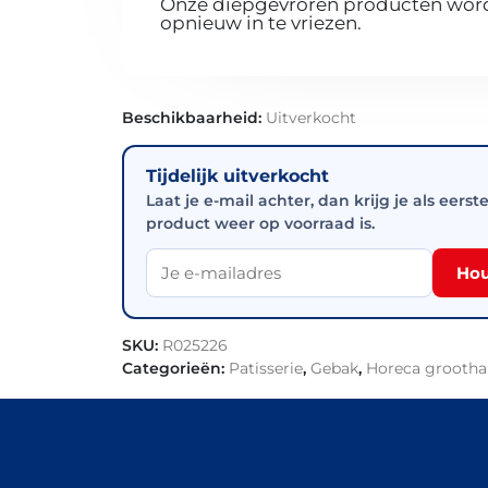
Onze diepgevroren producten worde
opnieuw in te vriezen.
Beschikbaarheid:
Uitverkocht
Tijdelijk uitverkocht
Laat je e-mail achter, dan krijg je als eerst
product weer op voorraad is.
Hou
SKU:
R025226
Categorieën:
Patisserie
,
Gebak
,
Horeca grootha