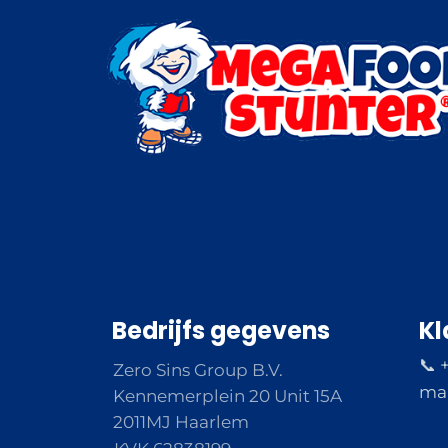
Bedrijfs gegevens
Kl
📞 
Zero Sins Group B.V.
ma 
Kennemerplein 20 Unit 15A
2011MJ Haarlem