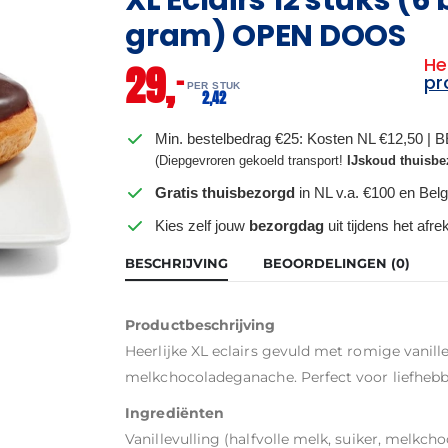
gram) OPEN DOOS
He
29,
–
pr
PER STUK
2,
42
Min. bestelbedrag €25: Kosten NL €12,50 | 
(Diepgevroren gekoeld transport!
IJskoud thuisbe
Gratis thuisbezorgd
in NL v.a. €100 en Belg
Kies zelf jouw
bezorgdag
uit tijdens het afr
BESCHRIJVING
BEOORDELINGEN (0)
Productbeschrijving
Heerlijke XL eclairs gevuld met romige vanill
melkchocoladeganache. Perfect voor liefhebbe
Ingrediënten
Vanillevulling (halfvolle melk, suiker, melkch