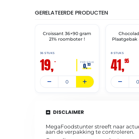
GERELATEERDE PRODUCTEN
THT: 31-03-2027
THT: 30-11-2027
🔥 OP=OP
Croissant 36×90 gram
✓ VAST ASSORT
Chocola
21% roomboter !
Plaatgebak 
36 STUKS
8 STUKS
19,
41,
95
–
PER STUK
0,
53
DISCLAIMER
MegaFoodstunter streeft naar actue
aan de verpakking te controleren.