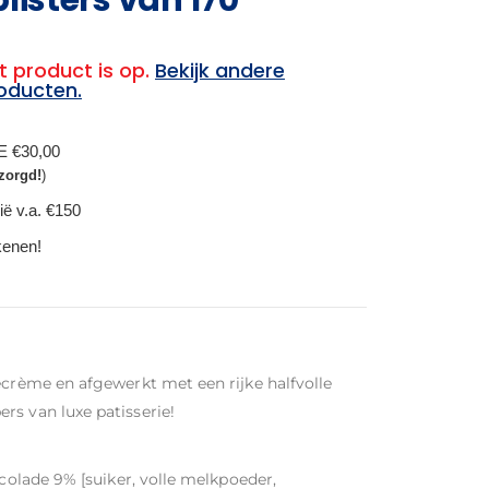
t product is op.
Bekijk andere
oducten.
BE €30,00
zorgd!
)
ië v.a. €150
ekenen!
ecrème en afgewerkt met een rijke halfvolle
rs van luxe patisserie!
ocolade 9% [suiker, volle melkpoeder,