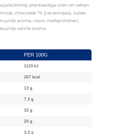
ojalecithine], plantaardige oliën en vetten
stroop, chocolade 1% [cacaomassa, suiker,
natuurlijk aroma, room, melkproteïnen,
atuurlijk vanille aroma.
PER 100G
1119 kJ
267 kcal
13 g
7,3 g
32 g
20 g
3,3 g