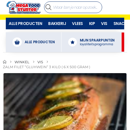
ALLE PRODUCTEN
BAKKERIJ
VLEES
KIP
VIS
SNACKS
MIJN SPAARPUNTEN
ALLE PRODUCTEN
loyaliteitsprogramma
WINKEL
VIS
ZALM FILET ”GLUHWEIN” 3 KILO ( 6 X 500 GRAM )