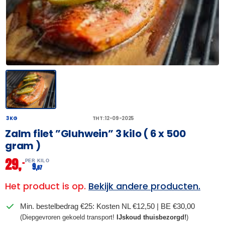
3 KG
THT: 12-09-2025
Zalm filet ”Gluhwein” 3 kilo ( 6 x 500
gram )
29,
–
PER KILO
9,
67
Het product is op.
Bekijk andere producten.
Min. bestelbedrag €25: Kosten NL €12,50 | BE €30,00
(Diepgevroren gekoeld transport!
IJskoud thuisbezorgd!
)