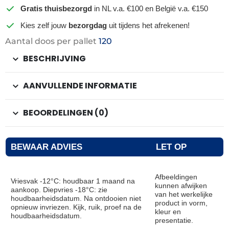
Gratis thuisbezorgd
in NL v.a. €100 en België v.a. €150
Kies zelf jouw
bezorgdag
uit tijdens het afrekenen!
Aantal doos per pallet
120
BESCHRIJVING
AANVULLENDE INFORMATIE
BEOORDELINGEN (0)
BEWAAR ADVIES
LET OP
Afbeeldingen
Vriesvak -12°C: houdbaar 1 maand na
kunnen afwijken
aankoop. Diepvries -18°C: zie
van het werkelijke
houdbaarheidsdatum. Na ontdooien niet
product in vorm,
opnieuw invriezen. Kijk, ruik, proef na de
kleur en
houdbaarheidsdatum.
presentatie.