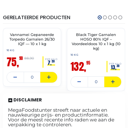
GERELATEERDE PRODUCTEN
THT:
THT:
24-
30-
08-
10-
2026
2027
Vannamei Gepaneerde
Black Tiger Garnalen
🔥 OP=OP
✓ VAST ASSORTIMENT
Torpedo Garnalen 26/30
HOSO 80% IQF –
IQF — 10 x 1 kg
Voordeeldoos 10 x 1 kg (10
kg)
10 KG
10 KG
75,
90
88,90
PER KILO
132,
7,
59
95
PER KILO
13,
30
DISCLAIMER
MegaFoodstunter streeft naar actuele en
nauwkeurige prijs- en productinformatie.
Voor de meest recente info raden we aan de
verpakking te controleren.