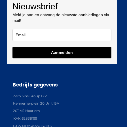
Nieuwsbrief
Meld je aan en ontvang de nieuwste aanbiedingen via
mail!
Aanmelden
Bedrijfs gegevens
Zero Sins Group B.V.
Kennemerplein 20 Unit 15A
2011MJ Haarlem
KVK 62838199
BTW NL854977867B02