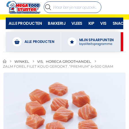
ALLE PRODUCTEN
BAKKERIJ
VLEES
KIP
VIS
SNACKS
MIJN SPAARPUNTEN
ALLE PRODUCTEN
loyaliteitsprogramma
WINKEL
VIS
,
HORECA GROOTHANDEL
ZALM FOREL FILET KOUD GEROOKT .”PREMIUM” 6×500 GRAM