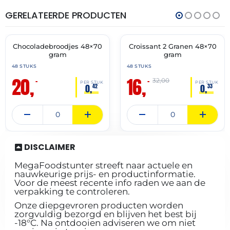
GERELATEERDE PRODUCTEN
THT:
THT:
31-
28-
07-
02-
2027
2027
Chocoladebroodjes 48×70
Croissant 2 Granen 48×70
🔥 OP=OP
🔥 OP=OP
gram
gram
48 STUKS
48 STUKS
20,
16,
–
–
32,00
PER STUK
PER STUK
0,
0,
42
33
DISCLAIMER
MegaFoodstunter streeft naar actuele en
nauwkeurige prijs- en productinformatie.
Voor de meest recente info raden we aan de
verpakking te controleren.
Onze diepgevroren producten worden
zorgvuldig bezorgd en blijven het best bij
-18°C. Na ontdooien adviseren we om niet