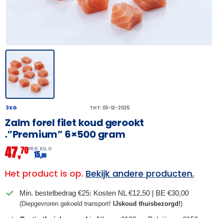
3 KG
THT: 03-12-2025
Zalm forel filet koud gerookt
.”Premium” 6×500 gram
47,
70
PER KILO
15,
90
Het product is op.
Bekijk andere producten.
Min. bestelbedrag €25: Kosten NL €12,50 | BE €30,00
(Diepgevroren gekoeld transport!
IJskoud thuisbezorgd!
)