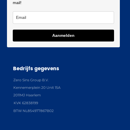
mail!
Aanmelden
Bedrijfs gegevens
Zero Sins Group B.V.
Kennemerplein 20 Unit 15A
2011MJ Haarlem
KVK 62838199
BTW NL854977867B02