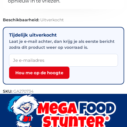
opnieuw in te vriezen.
Beschikbaarheid:
Uitverkocht
Tijdelijk uitverkocht
Laat je e-mail achter, dan krijg je als eerste bericht
zodra dit product weer op voorraad is.
Hou me op de hoogte
SKU:
GA270734
Categorieën:
Vis
,
Horeca groothandel