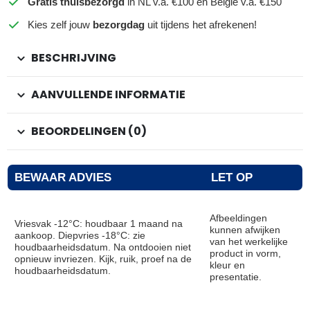
Gratis thuisbezorgd
in NL v.a. €100 en België v.a. €150
Kies zelf jouw
bezorgdag
uit tijdens het afrekenen!
BESCHRIJVING
AANVULLENDE INFORMATIE
BEOORDELINGEN (0)
BEWAAR ADVIES
LET OP
Afbeeldingen
Vriesvak -12°C: houdbaar 1 maand na
kunnen afwijken
aankoop. Diepvries -18°C: zie
van het werkelijke
houdbaarheidsdatum. Na ontdooien niet
product in vorm,
opnieuw invriezen. Kijk, ruik, proef na de
kleur en
houdbaarheidsdatum.
presentatie.