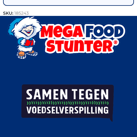
SKU:
185243
Categorie:
Vegetarisch