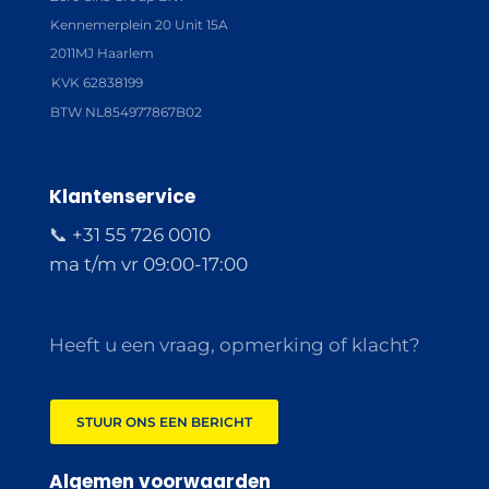
Kennemerplein 20 Unit 15A
2011MJ Haarlem
KVK 62838199
BTW NL854977867B02
Klantenservice
📞 +31 55 726 0010
ma t/m vr 09:00-17:00
Heeft u een vraag, opmerking of klacht?
STUUR ONS EEN BERICHT
Algemen voorwaarden