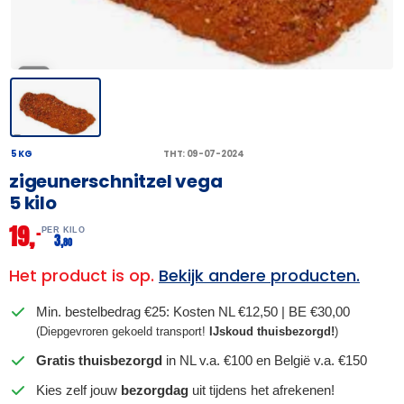
5 KG
THT: 09-07-2024
zigeunerschnitzel vega
5 kilo
19,
–
PER KILO
3,
80
Het product is op.
Bekijk andere producten.
Min. bestelbedrag €25: Kosten NL €12,50 | BE €30,00
(Diepgevroren gekoeld transport!
IJskoud thuisbezorgd!
)
Gratis thuisbezorgd
in NL v.a. €100 en België v.a. €150
Kies zelf jouw
bezorgdag
uit tijdens het afrekenen!