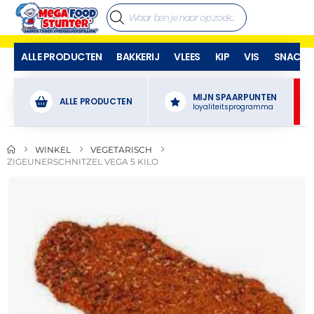
ALLE PRODUCTEN
BAKKERIJ
VLEES
KIP
VIS
SNACKS
MIJN SPAARPUNTEN
ALLE PRODUCTEN
loyaliteitsprogramma
WINKEL
VEGETARISCH
ZIGEUNERSCHNITZEL VEGA 5 KILO