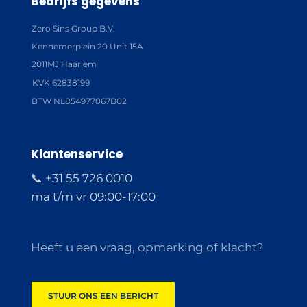
Bedrijfs gegevens
Zero Sins Group B.V.
Kennemerplein 20 Unit 15A
2011MJ Haarlem
KVK 62838199
BTW NL854977867B02
Klantenservice
📞 +31 55 726 0010
ma t/m vr 09:00-17:00
Heeft u een vraag, opmerking of klacht?
STUUR ONS EEN BERICHT