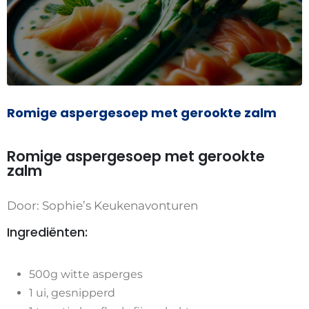
Romige aspergesoep met gerookte zalm
Romige aspergesoep met gerookte
zalm
Door: Sophie’s Keukenavonturen
Ingrediënten:
500g witte asperges
1 ui, gesnipperd