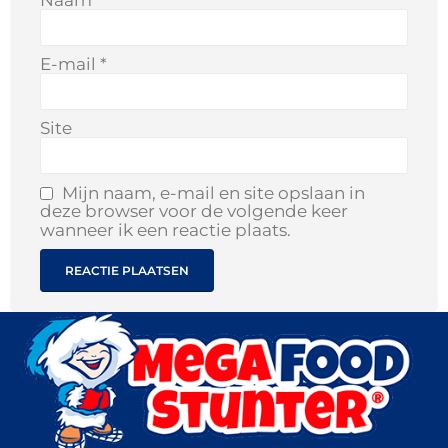
Naam
*
E-mail
*
Site
Mijn naam, e-mail en site opslaan in
deze browser voor de volgende keer
wanneer ik een reactie plaats.