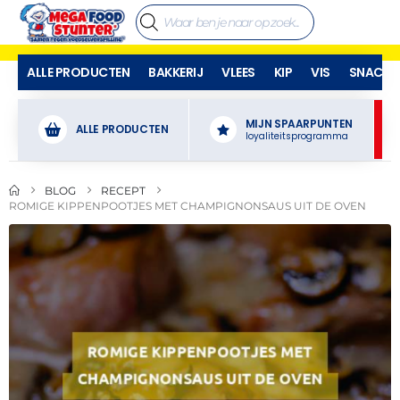
ALLE PRODUCTEN
BAKKERIJ
VLEES
KIP
VIS
SNACKS
MIJN SPAARPUNTEN
ALLE PRODUCTEN
loyaliteitsprogramma
BLOG
RECEPT
ROMIGE KIPPENPOOTJES MET CHAMPIGNONSAUS UIT DE OVEN