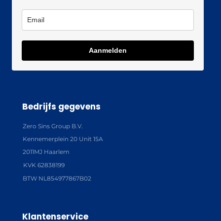
Aanmelden
Bedrijfs gegevens
Zero Sins Group B.V.
Kennemerplein 20 Unit 15A
2011MJ Haarlem
KVK 62838199
BTW NL854977867B02
Klantenservice