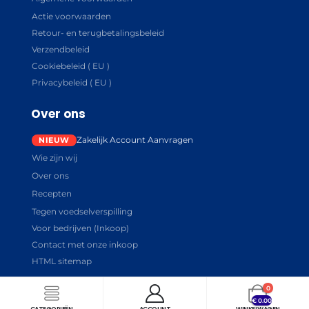
Actie voorwaarden
Retour- en terugbetalingsbeleid
Verzendbeleid
Cookiebeleid ( EU )
Privacybeleid ( EU )
Over ons
Zakelijk Account Aanvragen
Wie zijn wij
Over ons
Recepten
Tegen voedselverspilling
Voor bedrijven (Inkoop)
Contact met onze inkoop
HTML sitemap
0
€
0.00