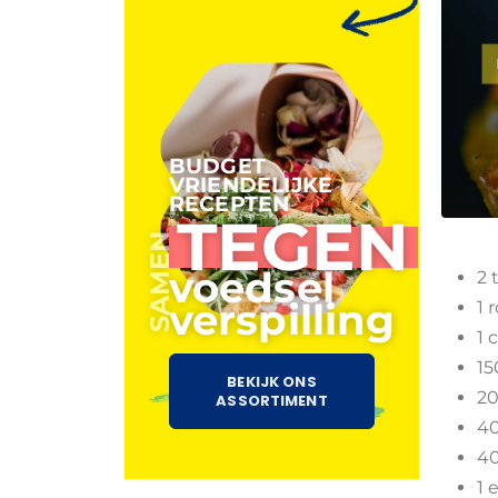
BUDGET
VRIENDELIJKE
RECEPTEN
TEGEN
SAMEN
voedsel
2 
verspilling
1 
1 
15
BEKIJK ONS
20
ASSORTIMENT
40
40
1 