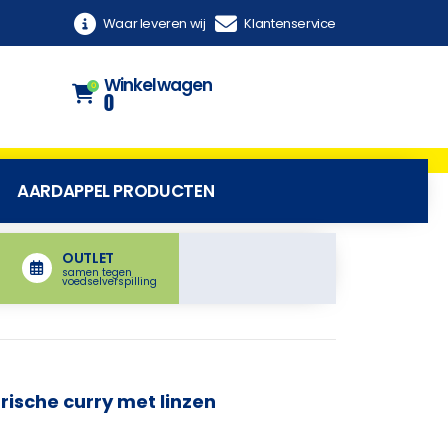
Waar leveren wij
Klantenservice
Winkelwagen
0
0
AARDAPPEL PRODUCTEN
OUTLET
samen tegen
voedselverspilling
ische curry met linzen