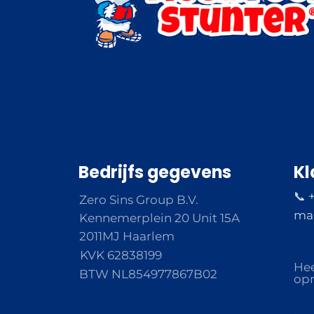
Bedrijfs gegevens
Kl
📞 
Zero Sins Group B.V.
ma 
Kennemerplein 20 Unit 15A
2011MJ Haarlem
KVK 62838199
Hee
BTW NL854977867B02
opm