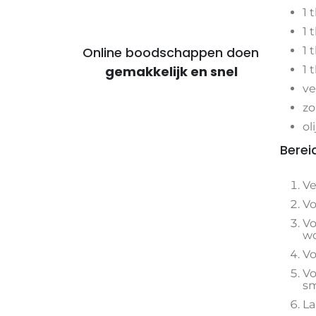
1 
1 
1 
Online boodschappen doen
1 
voor voordelige maaltijden
ve
zo
oli
Berei
Ve
Vo
Vo
wo
Vo
Vo
sm
La