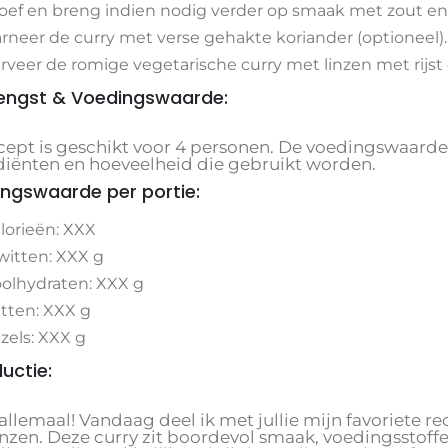
oef en breng indien nodig verder op smaak met zout en
rneer de curry met verse gehakte koriander (optioneel).
rveer de romige vegetarische curry met linzen met rijst
engst & Voedingswaarde:
ecept is geschikt voor 4 personen. De voedingswaarde 
diënten en hoeveelheid die gebruikt worden.
ngswaarde per portie:
lorieën: XXX
witten: XXX g
olhydraten: XXX g
tten: XXX g
zels: XXX g
ductie:
allemaal! Vandaag deel ik met jullie mijn favoriete r
inzen. Deze curry zit boordevol smaak, voedingsstof