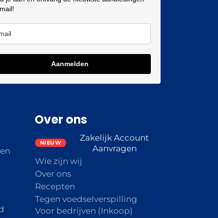
 mail!
Aanmelden
Over ons
Zakelijk Account
Aanvragen
den
Wie zijn wij
Over ons
Recepten
Tegen voedselverspilling
d
Voor bedrijven (Inkoop)