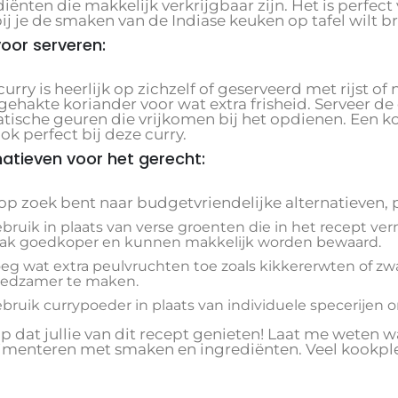
diënten die makkelijk verkrijgbaar zijn. Het is perf
ij je de smaken van de Indiase keuken op tafel wilt
voor serveren:
urry is heerlijk op zichzelf of geserveerd met rijst 
 gehakte koriander voor wat extra frisheid. Serveer d
tische geuren die vrijkomen bij het opdienen. Een k
ok perfect bij deze curry.
natieven voor het gerecht:
e op zoek bent naar budgetvriendelijke alternatieven,
bruik in plaats van verse groenten die in het recept ve
ak goedkoper en kunnen makkelijk worden bewaard.
eg wat extra peulvruchten toe zoals kikkererwten of zw
edzamer te maken.
bruik currypoeder in plaats van individuele specerijen 
p dat jullie van dit recept genieten! Laat me weten wa
imenteren met smaken en ingrediënten. Veel kookple