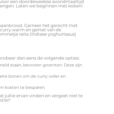
ect voor een doordeweekse avondmaaltijd
 brengen. Laten we beginnen met koken!
of naanbrood. Garneer het gerecht met
e curry warm en geniet van de
ommetje raita (Indiase yoghurtsaus)
 probeer dan eens de volgende opties:
rmeld staan, bevroren groenten. Deze zijn
arte bonen om de curry voller en
om kosten te besparen.
t jullie ervan vinden en vergeet niet te
zier!