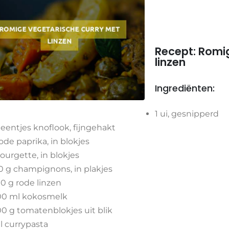
Recept: Romi
linzen
Ingrediënten:
1 ui, gesnipperd
teentjes knoflook, fijngehakt
rode paprika, in blokjes
courgette, in blokjes
0 g champignons, in plakjes
0 g rode linzen
0 ml kokosmelk
0 g tomatenblokjes uit blik
el currypasta