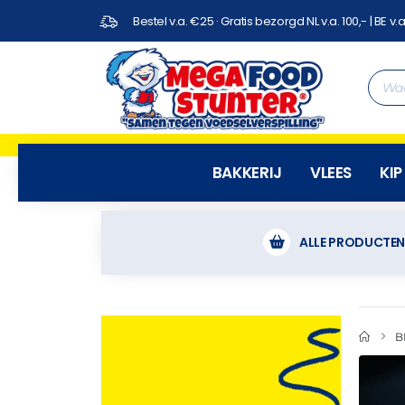
Bestel v.a. €25 · Gratis bezorgd NL v.a. 100,- | BE v.a
BAKKERIJ
VLEES
KIP
ALLE PRODUCTE
B