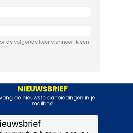
oor de volgende keer wanneer ik een
NIEUWSBRIEF
vang de nieuwste aanbiedingen in je
mailbox!
ieuwsbrief
d je aan en ontvang de nieuwste aanbiedingen