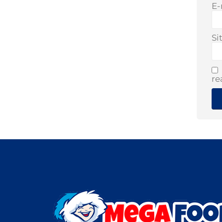
E-
Si
re