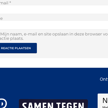
mail
*
te
Mijn naam, e-mail en site opslaan in deze browser v
actie plaats.
Ont
N
Mel