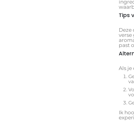
ingre
waarb
Tips 
Deze c
verse
aroma
past o
Alter
Als j
Ge
va
Vo
vo
Ge
Ik hoo
exper