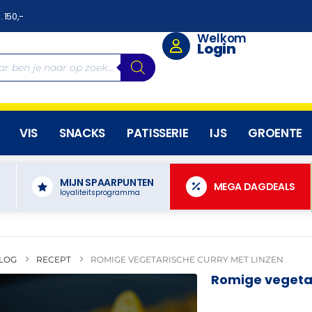
. 150,-
Welkom
Login
VIS
SNACKS
PATISSERIE
IJS
GROENTE
MIJN SPAARPUNTEN
N
MEGA DAGDEALS
loyaliteitsprogramma
LOG
RECEPT
ROMIGE VEGETARISCHE CURRY MET LINZEN
Romige vegetar