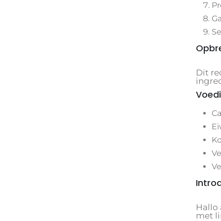
Pr
Ga
Se
Opbr
Dit r
ingre
Voedi
Ca
Ei
Ko
Ve
Ve
Intro
Hallo 
met l