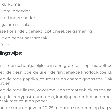
tl kurkuma
tl komijnpoeder
tl korianderpoeder
tl garam masala
rse koriander, gehakt (optioneel, ter garnering)
ut en peper naar smaak
jfolie
dingswijze:
rhit een scheutje olijfolie in een grote pan op middelho
eg de gesnipperde ui en de fijngehakte knoflook toe. Ba
eg de rode paprika, courgette en champignons toe. Bak
rden.
eg de rode linzen, kokosmelk en tomatenblokjes toe aan
eg de currypasta, kurkuma, komijnpoeder, korianderpo
aak met zout en peper.
at de curry ongeveer 20-25 minuten sudderen op laag vuur,