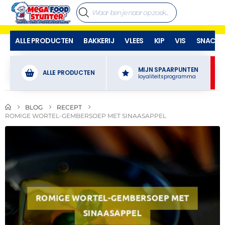
ALLE PRODUCTEN
BAKKERIJ
VLEES
KIP
VIS
SNACKS
MIJN SPAARPUNTEN
ALLE PRODUCTEN
loyaliteitsprogramma
BLOG
RECEPT
ROMIGE WORTEL-GEMBERSOEP MET SINAASAPPEL