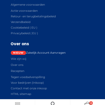
Algemene voorwaarden
Actie voorwaarden
Retour- en terugbetalingsbeleid
Verzendbeleid
Cookiebeleid ( EU )
Privacybeleid ( EU )
Over ons
Zakelijk Account Aanvragen
Wie zijn wij
Over ons
Recepten
Tegen voedselverspilling
Voor bedrijven (Inkoop)
Contact met onze inkoop
HTML sitemap
0