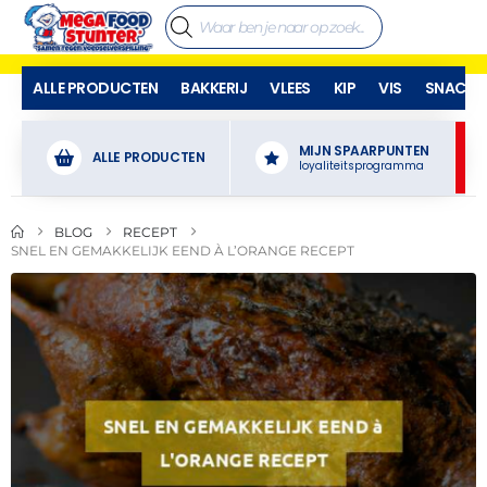
ALLE PRODUCTEN
BAKKERIJ
VLEES
KIP
VIS
SNACKS
MIJN SPAARPUNTEN
ALLE PRODUCTEN
loyaliteitsprogramma
BLOG
RECEPT
SNEL EN GEMAKKELIJK EEND À L’ORANGE RECEPT