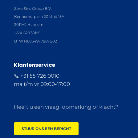
Zero Sins Group B.V.
Kennemerplein 20 Unit 15A
2011MJ Haarlem
KVK 62838199
BTW NL854977867B02
Klantenservice
📞 +31 55 726 0010
ma t/m vr 09:00-17:00
Heeft u een vraag, opmerking of klacht?
STUUR ONS EEN BERICHT