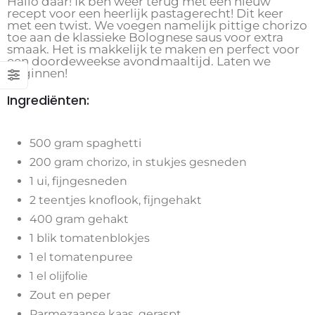
Hallo daar! Ik ben weer terug met een nieuw
recept voor een heerlijk pastagerecht! Dit keer
met een twist. We voegen namelijk pittige chorizo
toe aan de klassieke Bolognese saus voor extra
smaak. Het is makkelijk te maken en perfect voor
een doordeweekse avondmaaltijd. Laten we
beginnen!
Ingrediënten:
500 gram spaghetti
200 gram chorizo, in stukjes gesneden
1 ui, fijngesneden
2 teentjes knoflook, fijngehakt
400 gram gehakt
1 blik tomatenblokjes
1 el tomatenpuree
1 el olijfolie
Zout en peper
Parmezaanse kaas, geraspt