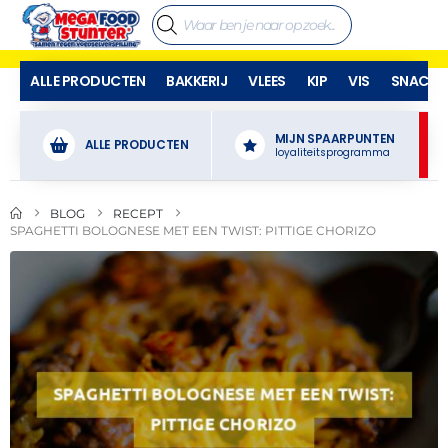
ALLE PRODUCTEN
BAKKERIJ
VLEES
KIP
VIS
SNACKS
MIJN SPAARPUNTEN
ALLE PRODUCTEN
loyaliteitsprogramma
BLOG
RECEPT
SPAGHETTI BOLOGNESE MET EEN TWIST: PITTIGE CHORIZO