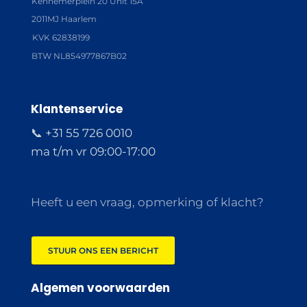
Kennemerplein 20 Unit 15A
2011MJ Haarlem
KVK 62838199
BTW NL854977867B02
Klantenservice
📞 +31 55 726 0010
ma t/m vr 09:00-17:00
Heeft u een vraag, opmerking of klacht?
STUUR ONS EEN BERICHT
Algemen voorwaarden