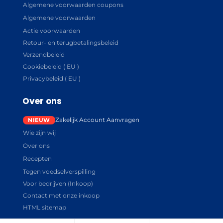
Algemene voorwaarden coupons
Algemene voorwaarden
Actie voorwaarden
Retour- en terugbetalingsbeleid
Verzendbeleid
Cookiebeleid ( EU )
Privacybeleid ( EU )
Over ons
Zakelijk Account Aanvragen
Wie zijn wij
Over ons
Recepten
Tegen voedselverspilling
Voor bedrijven (Inkoop)
Contact met onze inkoop
HTML sitemap