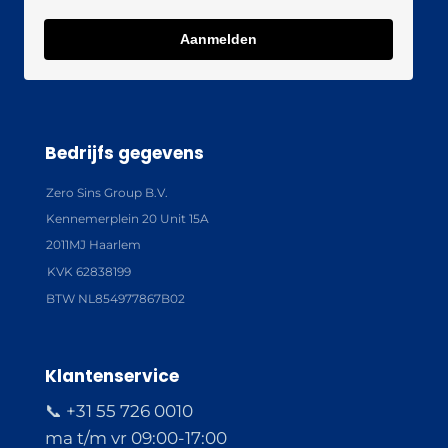
Aanmelden
Bedrijfs gegevens
Zero Sins Group B.V.
Kennemerplein 20 Unit 15A
2011MJ Haarlem
KVK 62838199
BTW NL854977867B02
Klantenservice
📞 +31 55 726 0010
ma t/m vr 09:00-17:00