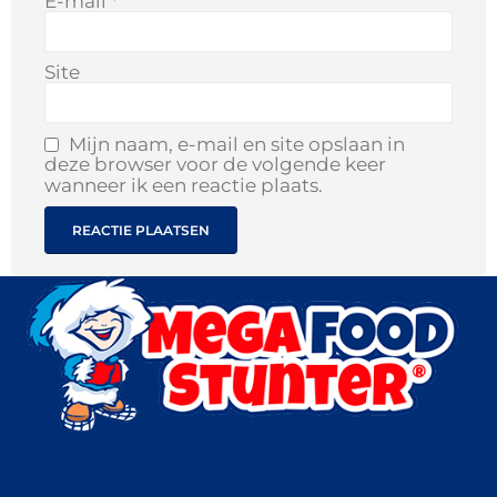
E-mail
*
Site
Mijn naam, e-mail en site opslaan in
deze browser voor de volgende keer
wanneer ik een reactie plaats.