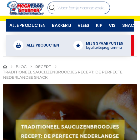
ALLE PRODUCTEN
BAKKERIJ
VLEES
KIP
VIS
SNACKS
MIJN SPAARPUNTEN
ALLE PRODUCTEN
loyaliteitsprogramma
BLOG
RECEPT
TRADITIONEEL SAUCIJZENBROODJES RECEPT: DE PERFECTE
NEDERLANDSE SNACK