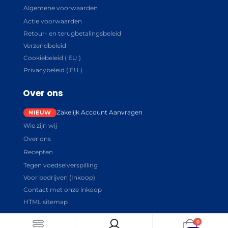
Algemene voorwaarden
Actie voorwaarden
Retour- en terugbetalingsbeleid
Verzendbeleid
Cookiebeleid ( EU )
Privacybeleid ( EU )
Over ons
Zakelijk Account Aanvragen
Wie zijn wij
Over ons
Recepten
Tegen voedselverspilling
Voor bedrijven (Inkoop)
Contact met onze inkoop
HTML sitemap
0