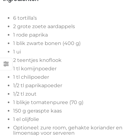
6 tortilla’s
2 grote zoete aardappels
1 rode paprika
1 blik zwarte bonen (400 g)
1 ui
2 teentjes knoflook
1 tl komijnpoeder
1 tl chilipoeder
1/2 tl paprikapoeder
1/2 tl zout
1 blikje tomatenpuree (70 g)
150 g geraspte kaas
1 el olijfolie
Optioneel: zure room, gehakte koriander en
limoensap voor serveren