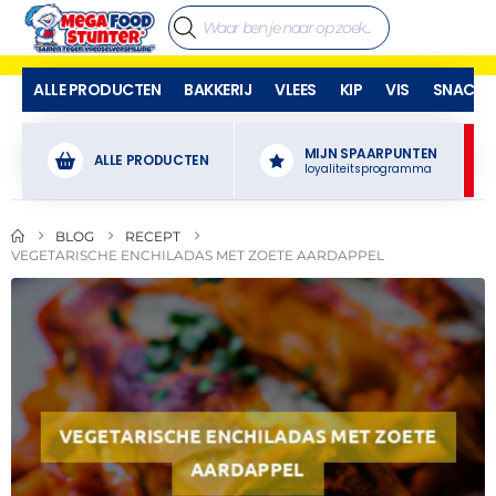
ALLE PRODUCTEN
BAKKERIJ
VLEES
KIP
VIS
SNACKS
MIJN SPAARPUNTEN
ALLE PRODUCTEN
loyaliteitsprogramma
BLOG
RECEPT
VEGETARISCHE ENCHILADAS MET ZOETE AARDAPPEL