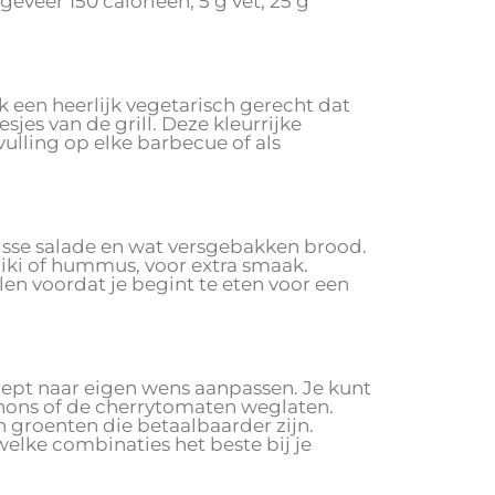
geveer 150 calorieën, 5 g vet, 25 g
 een heerlijk vegetarisch gerecht dat
jes van de grill. Deze kleurrijke
ulling op elke barbecue of als
risse salade en wat versgebakken brood.
ziki of hummus, voor extra smaak.
len voordat je begint te eten voor een
ecept naar eigen wens aanpassen. Je kunt
nons of de cherrytomaten weglaten.
groenten die betaalbaarder zijn.
elke combinaties het beste bij je