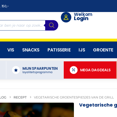
. 150,-
Welkom
Login
VIS
SNACKS
PATISSERIE
IJS
GROENTE
MIJN SPAARPUNTEN
N
MEGA DAGDEALS
loyaliteitsprogramma
LOG
RECEPT
VEGETARISCHE GROENTESPIESJES VAN DE GRILL
Vegetarische gr