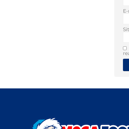
E-
Si
re