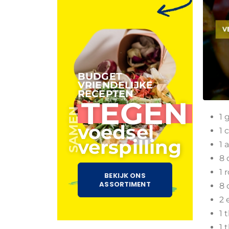
BUDGET
VRIENDELIJKE
RECEPTEN
TEGEN
SAMEN
1 
voedsel
1 
verspilling
1 
8
1 
BEKIJK ONS
ASSORTIMENT
8 
2 e
1 
1 