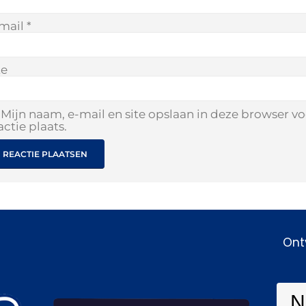
mail
*
te
Mijn naam, e-mail en site opslaan in deze browser v
actie plaats.
Ont
N