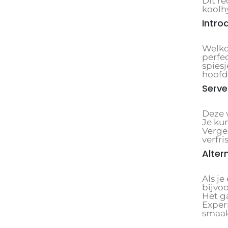
Dit re
koolhy
Intro
Welko
perfec
spies
hoofdg
Serve
Deze 
Je ku
Vergee
verfri
Alter
Als je
bijvo
Het g
Exper
smaak