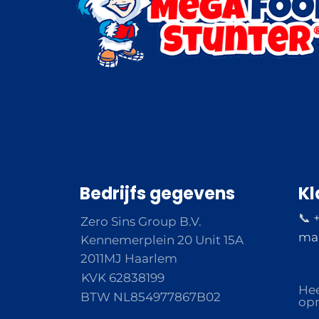
Bedrijfs gegevens
Kl
📞 
Zero Sins Group B.V.
ma 
Kennemerplein 20 Unit 15A
2011MJ Haarlem
KVK 62838199
Hee
BTW NL854977867B02
opm