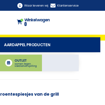
Waar leveren wij
Klantenservice
Winkelwagen
0
0
AARDAPPEL PRODUCTEN
OUTLET
samen tegen
voedselverspilling
oentespiesjes van de grill