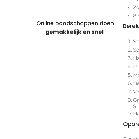
Zo
8 
Online boodschappen doen
Berei
voor voordelige maaltijden
Sn
Sc
Ha
Pr
Me
Be
Ve
Gr
gr
Ha
Opbre