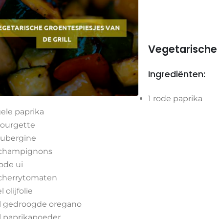
Vegetarische 
Ingrediënten:
1 rode paprika
gele paprika
courgette
aubergine
 champignons
rode ui
cherrytomaten
l olijfolie
tl gedroogde oregano
tl paprikapoeder