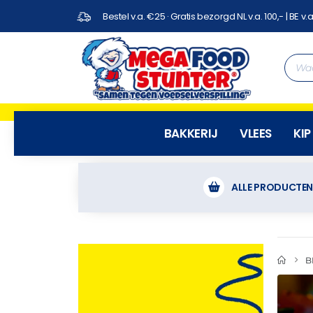
Bestel v.a. €25 · Gratis bezorgd NL v.a. 100,- | BE v.a
BAKKERIJ
VLEES
KIP
ALLE PRODUCTE
B