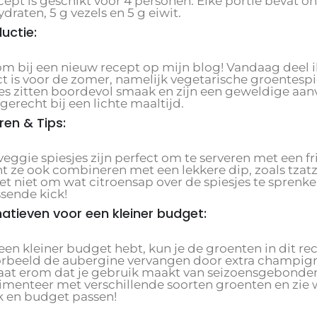
cept is geschikt voor 4 personen. Elke portie bevat on
draten, 5 g vezels en 5 g eiwit.
ductie:
m bij een nieuw recept op mijn blog! Vandaag deel ik
t is voor de zomer, namelijk vegetarische groentespies
jes zitten boordevol smaak en zijn een geweldige aanv
erecht bij een lichte maaltijd.
ren & Tips:
veggie spiesjes zijn perfect om te serveren met een f
nt ze ook combineren met een lekkere dip, zoals tzat
t niet om wat citroensap over de spiesjes te sprenke
ssende kick!
natieven voor een kleiner budget:
 een kleiner budget hebt, kun je de groenten in dit r
orbeeld de aubergine vervangen door extra champig
aat erom dat je gebruik maakt van seizoensgebonden 
imenteer met verschillende soorten groenten en zie w
 en budget passen!