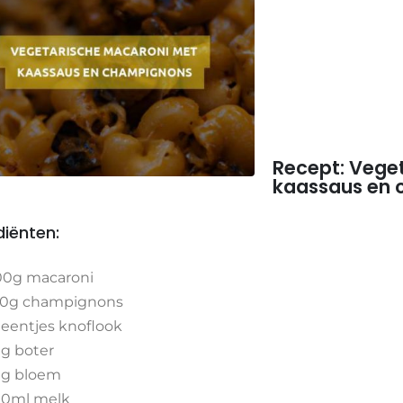
Recept: Vege
kaassaus en
diënten:
0g macaroni
50g champignons
teentjes knoflook
g boter
0g bloem
00ml melk