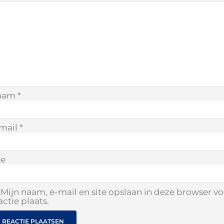
aam
*
mail
*
te
Mijn naam, e-mail en site opslaan in deze browser v
actie plaats.