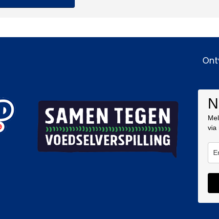
Ont
N
Mel
via