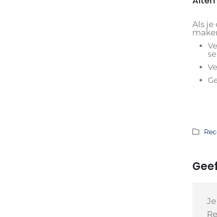
Alter
Als j
make
Ve
se
Ve
Ge
Rec
Geef
Je
Re