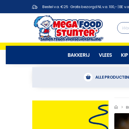
Bestel v.a. €25 · Gratis bezorgd NL v.a. 100,- | BE v.a
BAKKERIJ
VLEES
KIP
ALLE PRODUCTE
B