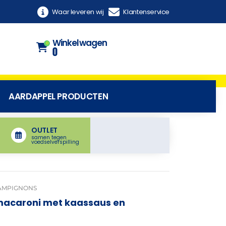
Waar leveren wij
Klantenservice
Winkelwagen
0
0
AARDAPPEL PRODUCTEN
OUTLET
samen tegen
voedselverspilling
HAMPIGNONS
macaroni met kaassaus en