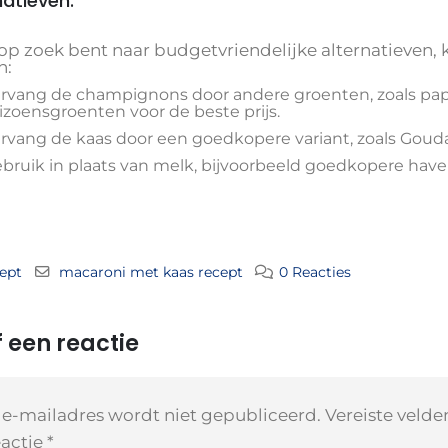
natieven:
e op zoek bent naar budgetvriendelijke alternatieven
n:
rvang de champignons door andere groenten, zoals papri
izoensgroenten voor de beste prijs.
rvang de kaas door een goedkopere variant, zoals Goud
bruik in plaats van melk, bijvoorbeeld goedkopere have
ept
macaroni met kaas recept
0 Reacties
 een reactie
 e-mailadres wordt niet gepubliceerd.
Vereiste veld
actie
*