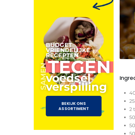
BUDGET
VRIENDELIJKE
RECEPTEN
TEGEN
SAMEN
voedsel
Ingre
verspilling
40
2
BEKIJK ONS
ASSORTIMENT
2 
50
5
5