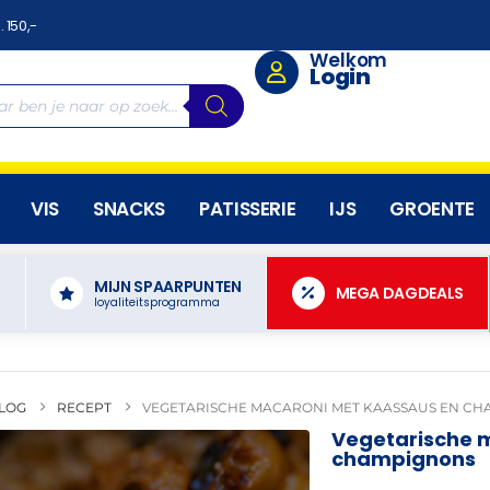
. 150,-
Welkom
Login
VIS
SNACKS
PATISSERIE
IJS
GROENTE
MIJN SPAARPUNTEN
N
MEGA DAGDEALS
loyaliteitsprogramma
LOG
RECEPT
VEGETARISCHE MACARONI MET KAASSAUS EN C
Vegetarische 
champignons