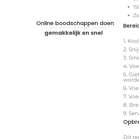
15
Zo
Online boodschappen doen
Berei
voor voordelige maaltijden
1. Ko
2. Sni
3. Sm
4. Vo
5. Gie
worde
6. Voe
7. Vo
8. Br
9. Se
Opbre
Dit r