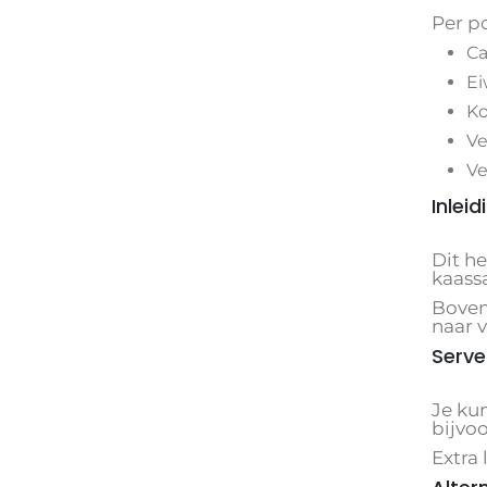
Per po
Ca
Ei
Ko
Ve
Ve
Inleid
Dit h
kaass
Boven
naar v
Serve
Je kun
bijvo
Extra 