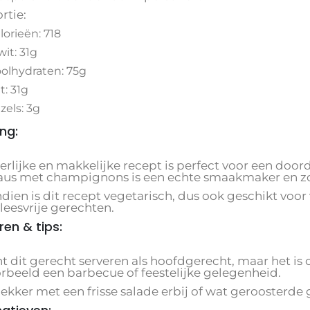
rtie:
lorieën: 718
wit: 31g
olhydraten: 75g
t: 31g
zels: 3g
ing:
eerlijke en makkelijke recept is perfect voor een do
aus met champignons is een echte smaakmaker en zo
dien is dit recept vegetarisch, dus ook geschikt voor
leesvrije gerechten.
ren & tips:
t dit gerecht serveren als hoofdgerecht, maar het is o
orbeeld een barbecue of feestelijke gelegenheid.
lekker met een frisse salade erbij of wat geroosterde