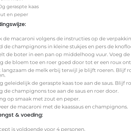
0g geraspte kaas
ut en peper
dingswijze:
ok de macaroni volgens de instructies op de verpakkin
jd de champignons in kleine stukjes en pers de knoflo
elt de boter in een pan op middelhoog vuur. Voeg de 
eg de bloem toe en roer goed door tot er een roux ont
t langzaam de melk erbij terwijl je blijft roeren. Blijf
n.
g geleidelijk de geraspte kaas toe aan de saus. Blijf 
eg de champignons toe aan de saus en roer door.
eng op smaak met zout en peper.
rveer de macaroni met de kaassaus en champignons.
ngst & voeding:
ecept is voldoende voor 4 personen.