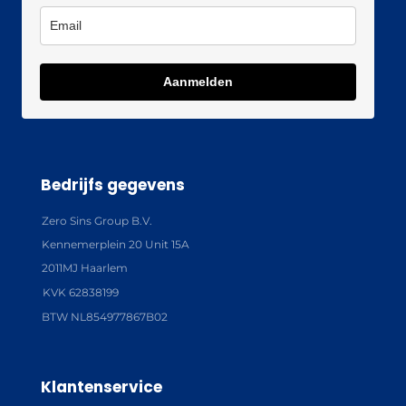
Aanmelden
Bedrijfs gegevens
Zero Sins Group B.V.
Kennemerplein 20 Unit 15A
2011MJ Haarlem
KVK 62838199
BTW NL854977867B02
Klantenservice