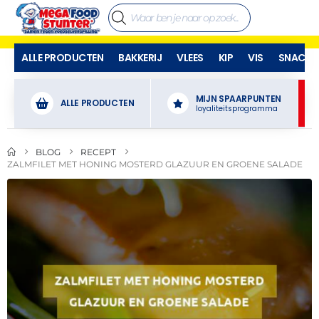
ALLE PRODUCTEN
BAKKERIJ
VLEES
KIP
VIS
SNACKS
MIJN SPAARPUNTEN
ALLE PRODUCTEN
loyaliteitsprogramma
BLOG
RECEPT
ZALMFILET MET HONING MOSTERD GLAZUUR EN GROENE SALADE