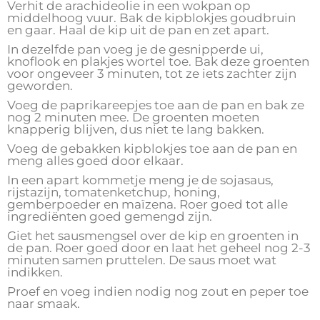
Verhit de arachideolie in een wokpan op
middelhoog vuur. Bak de kipblokjes goudbruin
en gaar. Haal de kip uit de pan en zet apart.
In dezelfde pan voeg je de gesnipperde ui,
knoflook en plakjes wortel toe. Bak deze groenten
voor ongeveer 3 minuten, tot ze iets zachter zijn
geworden.
Voeg de paprikareepjes toe aan de pan en bak ze
nog 2 minuten mee. De groenten moeten
knapperig blijven, dus niet te lang bakken.
Voeg de gebakken kipblokjes toe aan de pan en
meng alles goed door elkaar.
In een apart kommetje meng je de sojasaus,
rijstazijn, tomatenketchup, honing,
gemberpoeder en maïzena. Roer goed tot alle
ingrediënten goed gemengd zijn.
Giet het sausmengsel over de kip en groenten in
de pan. Roer goed door en laat het geheel nog 2-3
minuten samen pruttelen. De saus moet wat
indikken.
Proef en voeg indien nodig nog zout en peper toe
naar smaak.