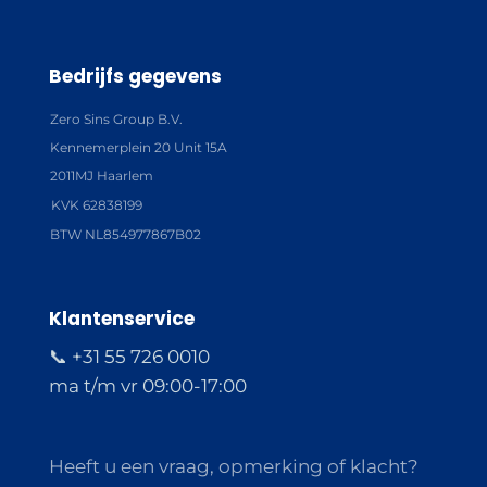
Bedrijfs gegevens
Zero Sins Group B.V.
Kennemerplein 20 Unit 15A
2011MJ Haarlem
KVK 62838199
BTW NL854977867B02
Klantenservice
📞 +31 55 726 0010
ma t/m vr 09:00-17:00
Heeft u een vraag, opmerking of klacht?