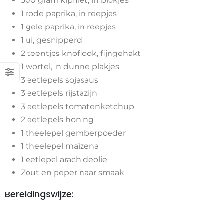
500 gram kipfilet, in blokjes
1 rode paprika, in reepjes
1 gele paprika, in reepjes
1 ui, gesnipperd
2 teentjes knoflook, fijngehakt
1 wortel, in dunne plakjes
3 eetlepels sojasaus
3 eetlepels rijstazijn
3 eetlepels tomatenketchup
2 eetlepels honing
1 theelepel gemberpoeder
1 theelepel maïzena
1 eetlepel arachideolie
Zout en peper naar smaak
Bereidingswijze: