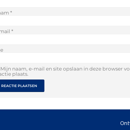
aam
*
mail
*
te
Mijn naam, e-mail en site opslaan in deze browser v
actie plaats.
Ont