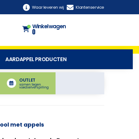
Waar leveren wij
Klantenservice
Winkelwagen
0
0
AARDAPPEL PRODUCTEN
OUTLET
samen tegen
voedselverspilling
ool met appels