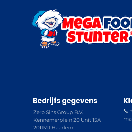
Bedrijfs gegevens
Kl
📞 
Zero Sins Group B.V.
ma 
Kennemerplein 20 Unit 15A
2011MJ Haarlem