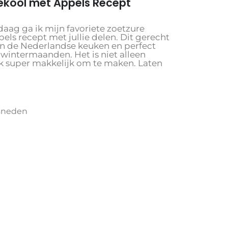
ekool met Appels Recept
daag ga ik mijn favoriete zoetzure
els recept met jullie delen. Dit gerecht
 in de Nederlandse keuken en perfect
 wintermaanden. Het is niet alleen
ok super makkelijk om te maken. Laten
esneden