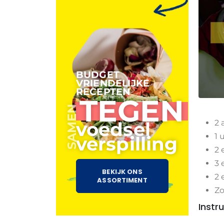
BUDGET
VRIENDELIJKE
RECEPTEN
TEGEN
SAMEN
2 
voedsel
1 
verspilling
2 
3 
BEKIJK ONS
2 
ASSORTIMENT
Zo
Instru