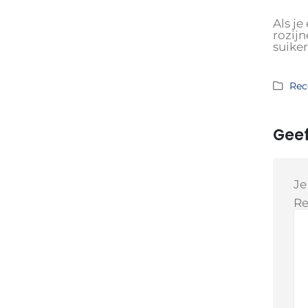
Als je
rozij
suike
Rec
Geef
Je
Re