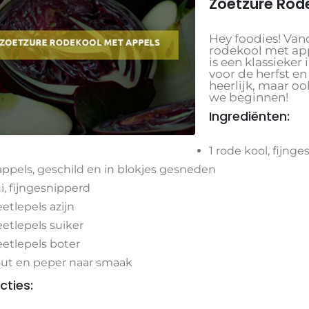
Zoetzure Rod
Hey foodies! Van
rodekool met app
is een klassieker
voor de herfst en
heerlijk, maar o
we beginnen!
Ingrediënten:
1 rode kool, fijng
appels, geschild en in blokjes gesneden
ui, fijngesnipperd
eetlepels azijn
eetlepels suiker
eetlepels boter
ut en peper naar smaak
cties: