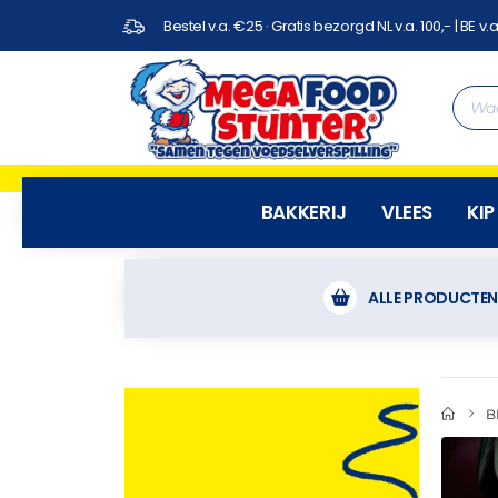
Bestel v.a. €25 · Gratis bezorgd NL v.a. 100,- | BE v.a
BAKKERIJ
VLEES
KIP
ALLE PRODUCTE
B