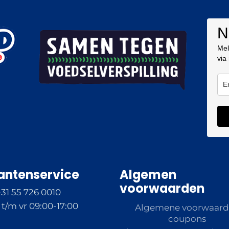
N
Mel
via
antenservice
Algemen
voorwaarden
+31 55 726 0010
t/m vr 09:00-17:00
Algemene voorwaar
coupons