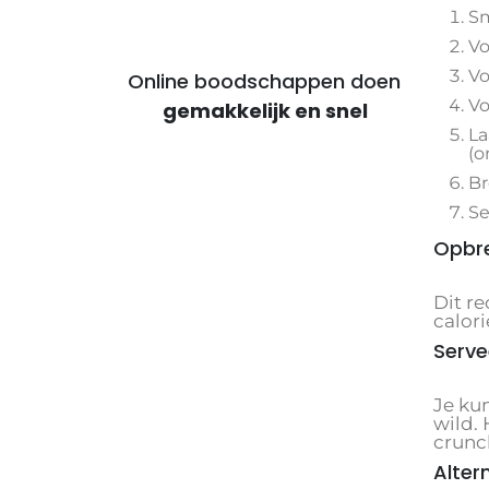
Sm
Vo
Vo
Online boodschappen doen
Vo
voor voordelige maaltijden
La
(o
Br
Se
Opbre
Dit r
calor
Serve
Je kun
wild.
crunc
Alter