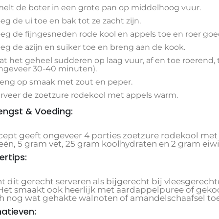
elt de boter in een grote pan op middelhoog vuur.
eg de ui toe en bak tot ze zacht zijn.
eg de fijngesneden rode kool en appels toe en roer goe
eg de azijn en suiker toe en breng aan de kook.
at het geheel sudderen op laag vuur, af en toe roerend,
ngeveer 30-40 minuten).
eng op smaak met zout en peper.
rveer de zoetzure rodekool met appels warm.
ngst & Voeding:
ecept geeft ongeveer 4 porties zoetzure rodekool met 
ieën, 5 gram vet, 25 gram koolhydraten en 2 gram eiwi
ertips:
t dit gerecht serveren als bijgerecht bij vleesgerecht
 Het smaakt ook heerlijk met aardappelpuree of geko
h nog wat gehakte walnoten of amandelschaafsel toe
natieven: