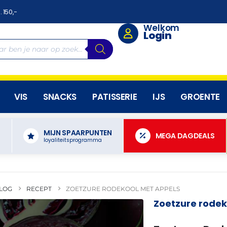
. 150,-
Welkom
Login
VIS
SNACKS
PATISSERIE
IJS
GROENTE
MIJN SPAARPUNTEN
N
MEGA DAGDEALS
loyaliteitsprogramma
LOG
RECEPT
ZOETZURE RODEKOOL MET APPELS
Zoetzure rodek