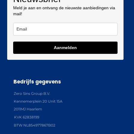
Meld je aan en ontvang de nieuwste aanbiedingen via
mail!
Aanmelden
Bedrijfs gegevens
Zero Sins Group B.V.
Kennemerplein 20 Unit 15A
2011MJ Haarlem
KVK 62838199
BTW NL854977867B02