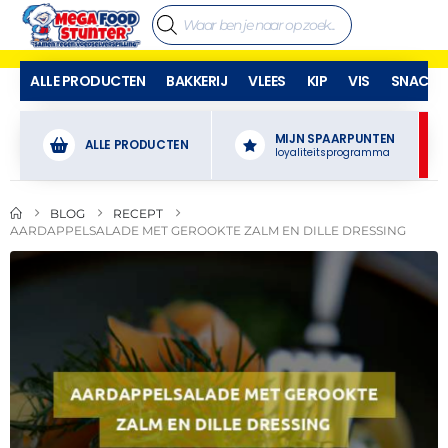
ALLE PRODUCTEN
BAKKERIJ
VLEES
KIP
VIS
SNACKS
MIJN SPAARPUNTEN
ALLE PRODUCTEN
loyaliteitsprogramma
BLOG
RECEPT
AARDAPPELSALADE MET GEROOKTE ZALM EN DILLE DRESSING