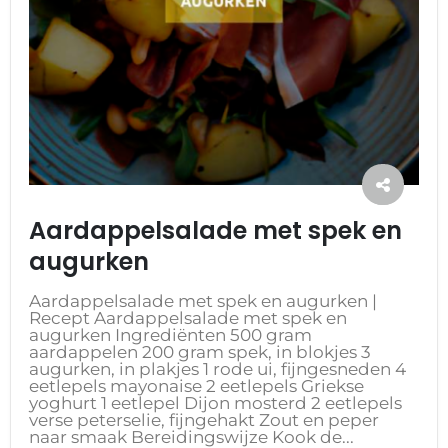
Aardappelsalade met spek en
augurken
Aardappelsalade met spek en augurken |
Recept Aardappelsalade met spek en
augurken Ingrediënten 500 gram
aardappelen 200 gram spek, in blokjes 3
augurken, in plakjes 1 rode ui, fijngesneden 4
eetlepels mayonaise 2 eetlepels Griekse
yoghurt 1 eetlepel Dijon mosterd 2 eetlepels
verse peterselie, fijngehakt Zout en peper
naar smaak Bereidingswijze Kook de...