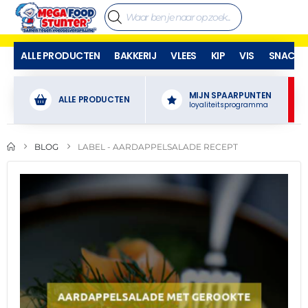
ALLE PRODUCTEN
BAKKERIJ
VLEES
KIP
VIS
SNACKS
MIJN SPAARPUNTEN
ALLE PRODUCTEN
loyaliteitsprogramma
BLOG
LABEL -
AARDAPPELSALADE RECEPT