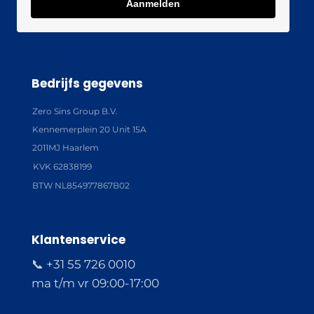
Aanmelden
Bedrijfs gegevens
Zero Sins Group B.V.
Kennemerplein 20 Unit 15A
2011MJ Haarlem
KVK 62838199
BTW NL854977867B02
Klantenservice
📞 +31 55 726 0010
ma t/m vr 09:00-17:00