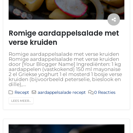
Romige aardappelsalade met
verse kruiden
Romige aardappelsalade met verse kruiden
Romige aardappelsalade met verse kruiden
door [Your Blogger Name] Ingrediënten: 1 kg
aardappelen (vastkokend) 150 ml mayonaise
2 el Griekse yoghurt 1 el mosterd 1 bosje verse
kruiden (bijvoorbeeld peterselie, bieslook en
dille),...
Recept
aardappelsalade recept
0 Reacties
LEES MEER...