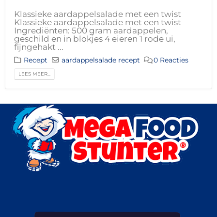
Klassieke aardappelsalade met een twist
Klassieke aardappelsalade met een twist
Ingrediënten: 500 gram aardappelen,
geschild en in blokjes 4 eieren 1 rode ui,
fijngehakt ...
Recept
aardappelsalade recept
0 Reacties
LEES MEER...