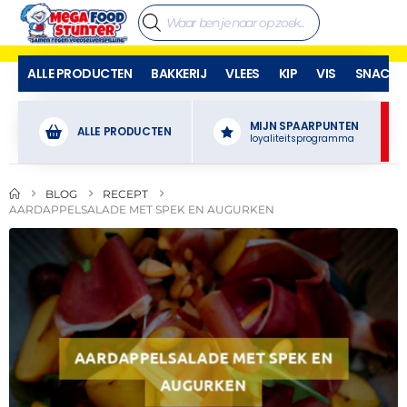
ALLE PRODUCTEN
BAKKERIJ
VLEES
KIP
VIS
SNACKS
MIJN SPAARPUNTEN
ALLE PRODUCTEN
loyaliteitsprogramma
BLOG
RECEPT
AARDAPPELSALADE MET SPEK EN AUGURKEN