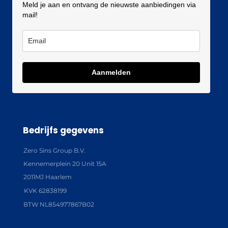
Meld je aan en ontvang de nieuwste aanbiedingen via
mail!
Aanmelden
Bedrijfs gegevens
Zero Sins Group B.V.
Kennemerplein 20 Unit 15A
2011MJ Haarlem
KVK 62838199
BTW NL854977867B02