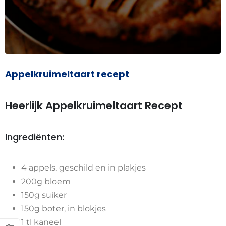
Appelkruimeltaart recept
Heerlijk Appelkruimeltaart Recept
Ingrediënten:
4 appels, geschild en in plakjes
200g bloem
150g suiker
150g boter, in blokjes
1 tl kaneel