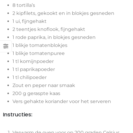
8 tortilla’s
2 kipfilets, gekookt en in blokjes gesneden
1 ui, fijngehakt
2 teentjes knoflook, fijngehakt
1 rode paprika, in blokjes gesneden
1 blikje tomatenblokjes
1 blikje tomatenpuree
1 tl komijnpoeder
1 tl paprikapoeder
1 tl chilipoeder
Zout en peper naar smaak
200 g geraspte kaas
Vers gehakte koriander voor het serveren
Instructies:
Verwarm de oven voor op 200 graden Celsius.