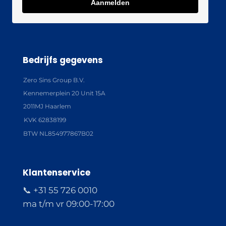
Aanmelden
Bedrijfs gegevens
Zero Sins Group B.V.
Kennemerplein 20 Unit 15A
2011MJ Haarlem
KVK 62838199
BTW NL854977867B02
Klantenservice
📞 +31 55 726 0010
ma t/m vr 09:00-17:00