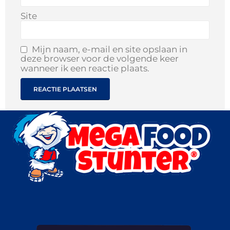
Site
Mijn naam, e-mail en site opslaan in
deze browser voor de volgende keer
wanneer ik een reactie plaats.