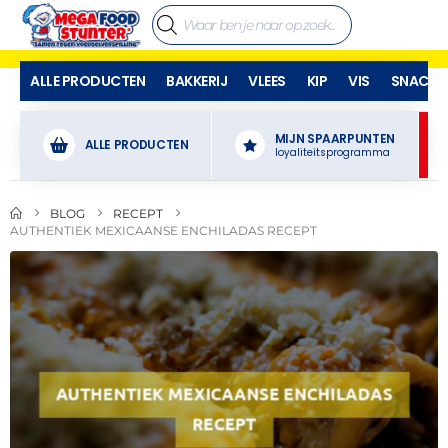
ALLE PRODUCTEN
BAKKERIJ
VLEES
KIP
VIS
SNACKS
MIJN SPAARPUNTEN
ALLE PRODUCTEN
loyaliteitsprogramma
BLOG
RECEPT
AUTHENTIEK MEXICAANSE ENCHILADAS RECEPT