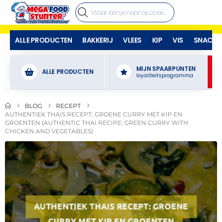
ALLE PRODUCTEN
BAKKERIJ
VLEES
KIP
VIS
SNACKS
MIJN SPAARPUNTEN
ALLE PRODUCTEN
loyaliteitsprogramma
BLOG
RECEPT
AUTHENTIEK THAIS RECEPT: GROENE CURRY MET KIP EN
GROENTEN (AUTHENTIC THAI RECIPE: GREEN CURRY WITH
CHICKEN AND VEGETABLES)