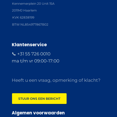
Kennemerplein 20 Unit 15A
2011MJ Haarlem
KVK 62838199
BTW NL854977867B02
Klantenservice
📞 +31 55 726 0010
ma t/m vr 09:00-17:00
Heeft u een vraag, opmerking of klacht?
STUUR ONS EEN BERICHT
Algemen voorwaarden