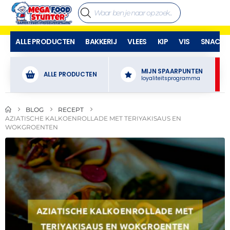
ALLE PRODUCTEN
BAKKERIJ
VLEES
KIP
VIS
SNACKS
MIJN SPAARPUNTEN
ALLE PRODUCTEN
loyaliteitsprogramma
BLOG
RECEPT
AZIATISCHE KALKOENROLLADE MET TERIYAKISAUS EN
WOKGROENTEN