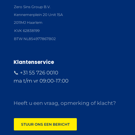
Zero Sins Group B.V.
Kennemerplein 20 Unit 15A
2011MJ Haarlem
KVK 62838199
BTW NL854977867B02
Klantenservice
📞 +31 55 726 0010
ma t/m vr 09:00-17:00
Heeft u een vraag, opmerking of klacht?
STUUR ONS EEN BERICHT