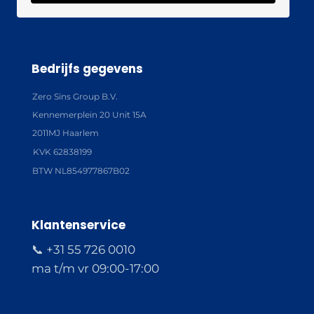
Bedrijfs gegevens
Zero Sins Group B.V.
Kennemerplein 20 Unit 15A
2011MJ Haarlem
KVK 62838199
BTW NL854977867B02
Klantenservice
📞 +31 55 726 0010
ma t/m vr 09:00-17:00