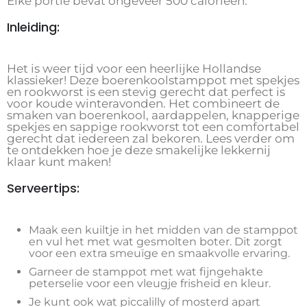
Elke portie bevat ongeveer 500 calorieën.
Inleiding:
Het is weer tijd voor een heerlijke Hollandse
klassieker! Deze boerenkoolstamppot met spekjes
en rookworst is een stevig gerecht dat perfect is
voor koude winteravonden. Het combineert de
smaken van boerenkool, aardappelen, knapperige
spekjes en sappige rookworst tot een comfortabel
gerecht dat iedereen zal bekoren. Lees verder om
te ontdekken hoe je deze smakelijke lekkernij
klaar kunt maken!
Serveertips:
Maak een kuiltje in het midden van de stamppot
en vul het met wat gesmolten boter. Dit zorgt
voor een extra smeuïge en smaakvolle ervaring.
Garneer de stamppot met wat fijngehakte
peterselie voor een vleugje frisheid en kleur.
Je kunt ook wat piccalilly of mosterd apart