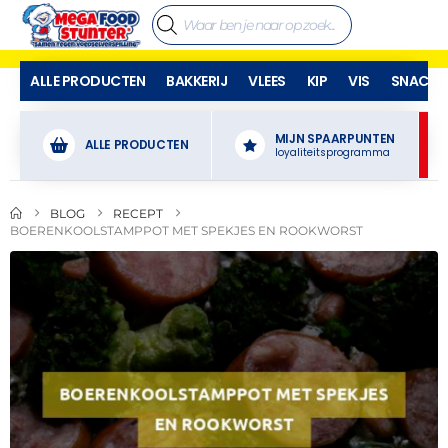
ALLE PRODUCTEN
BAKKERIJ
VLEES
KIP
VIS
SNACKS
MIJN SPAARPUNTEN
ALLE PRODUCTEN
loyaliteitsprogramma
BLOG
RECEPT
BOERENKOOLSTAMPPOT MET SPEKJES EN ROOKWORST