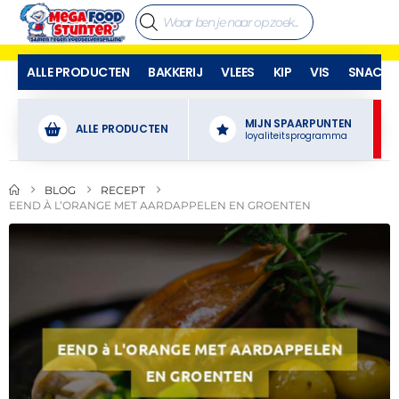
ALLE PRODUCTEN
BAKKERIJ
VLEES
KIP
VIS
SNACKS
MIJN SPAARPUNTEN
ALLE PRODUCTEN
loyaliteitsprogramma
BLOG
RECEPT
EEND À L’ORANGE MET AARDAPPELEN EN GROENTEN