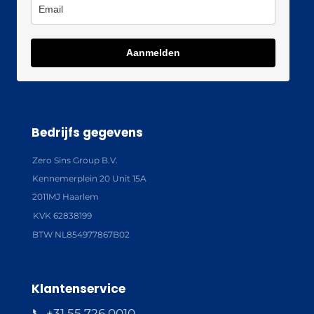
Aanmelden
Bedrijfs gegevens
Zero Sins Group B.V.
Kennemerplein 20 Unit 15A
2011MJ Haarlem
KVK 62838199
BTW NL854977867B02
Klantenservice
📞 +31 55 726 0010