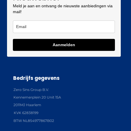
Meld je aan en ontvang de nieuwste aanbiedingen via
mail!
Aanmelden
Bedrijfs gegevens
Zero Sins Group B.V.
Kennemerplein 20 Unit 15A
2011MJ Haarlem
KVK 62838199
BTW NL854977867B02