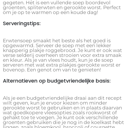
gegeten. Het is een vullende soep boordevol
groenten, spliterwten en gerookte worst. Perfect
om je op te warmen op een koude dag!
Serveringstips:
Erwtensoep smaakt het beste als het goed is
opgewarmd. Serveer de soep met een lekker
knapperig plakje roggebrood. Je kunt er ook wat
verse selderij overheen strooien voor extra smaak
en kleur. Als je van vlees houdt, kun je de soep
serveren met wat extra plakjes gerookte worst er
bovenop. Een genot om van te genieten!
Alternatieven op budgetvriendelijke basis:
Als je een budgetvriendelijke draai aan dit recept
wilt geven, kun je ervoor kiezen om minder
gerookte worst te gebruiken en in plaats daarvan
wat goedkopere vleesopties zoals rookworst of
gehakt toe te voegen. Je kunt ook verschillende
groenten gebruiken die je nog in de koelkast hebt
liggen, zoals bloemkool, broccoli of courgette.