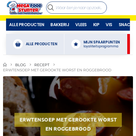
ALLE PRODUCTEN
BAKKERIJ
VLEES
KIP
VIS
SNACKS
MIJN SPAARPUNTEN
ALLE PRODUCTEN
loyaliteitsprogramma
BLOG
RECEPT
ERWTENSOEP MET GEROOKTE WORST EN ROGGEBROOD