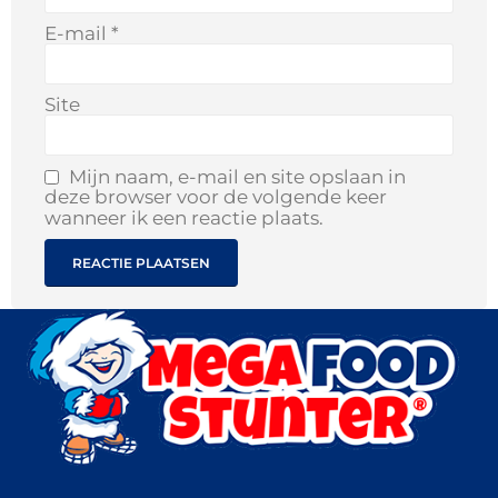
E-mail
*
Site
Mijn naam, e-mail en site opslaan in
deze browser voor de volgende keer
wanneer ik een reactie plaats.