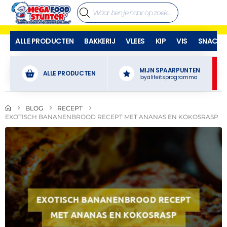
ALLE PRODUCTEN
BAKKERIJ
VLEES
KIP
VIS
SNACKS
MIJN SPAARPUNTEN
ALLE PRODUCTEN
loyaliteitsprogramma
BLOG
RECEPT
EXOTISCH BANANENBROOD RECEPT MET ANANAS EN KOKOSRASP