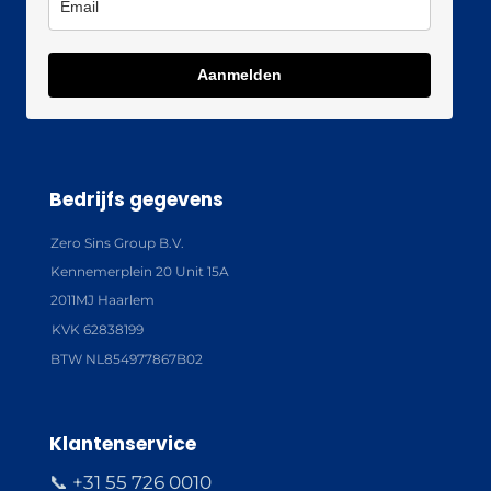
Aanmelden
Bedrijfs gegevens
Zero Sins Group B.V.
Kennemerplein 20 Unit 15A
2011MJ Haarlem
KVK 62838199
BTW NL854977867B02
Klantenservice
📞 +31 55 726 0010