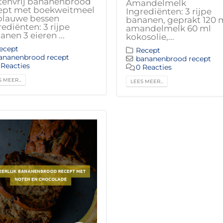
tenvrij bananenbrood
Amandelmelk
ept met boekweitmeel
Ingrediënten: 3 rijpe
blauwe bessen
bananen, geprakt 120 
rediënten: 3 rijpe
amandelmelk 60 ml
anen 3 eieren ...
kokosolie,...
ecept
Recept
ananenbrood recept
bananenbrood recept
 Reacties
0 Reacties
 MEER...
LEES MEER...