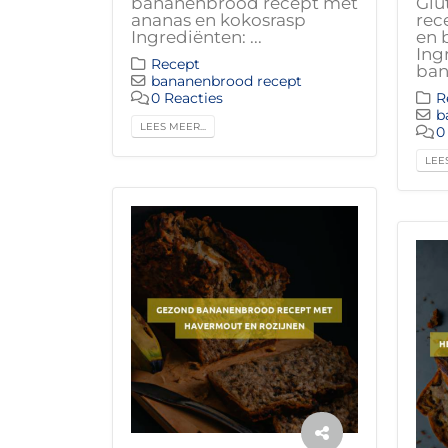
bananenbrood recept met
Glu
ananas en kokosrasp
rec
Ingrediënten: ...
en 
Ing
Recept
ban
bananenbrood recept
0 Reacties
R
b
LEES MEER...
0
LEES