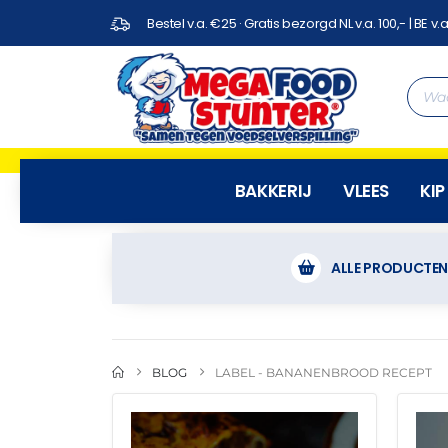
Bestel v.a. €25 · Gratis bezorgd NL v.a. 100,- | BE v.a
BAKKERIJ
VLEES
KIP
ALLE PRODUCTE
BLOG
LABEL -
BANANENBROOD RECEPT