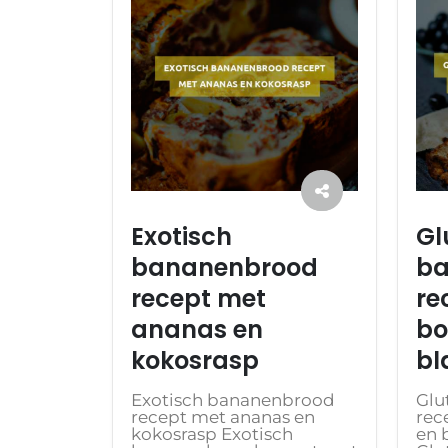
Exotisch
Gl
bananenbrood
ba
recept met
re
ananas en
bo
kokosrasp
bl
Exotisch bananenbrood
Glu
recept met ananas en
rec
kokosrasp Exotisch
en 