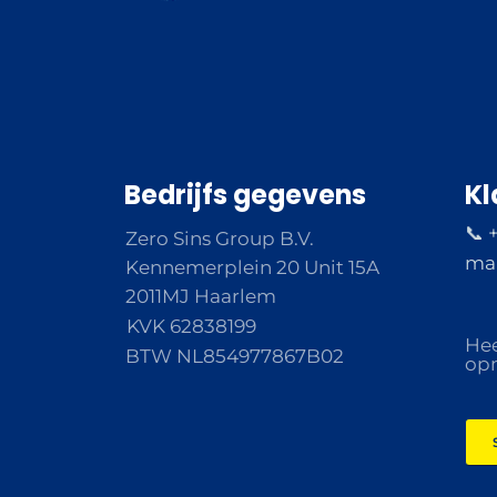
Bedrijfs gegevens
Kl
📞 
Zero Sins Group B.V.
ma 
Kennemerplein 20 Unit 15A
2011MJ Haarlem
KVK 62838199
Hee
BTW NL854977867B02
opm