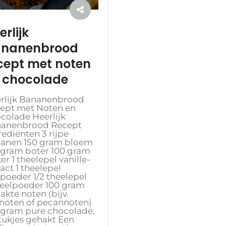
erlijk
nanenbrood
cept met noten
 chocolade
rlijk Bananenbrood
ept met Noten en
colade Heerlijk
anenbrood Recept
rediënten 3 rijpe
anen 150 gram bloem
 gram boter 100 gram
er 1 theelepel vanille-
ract 1 theelepel
poeder 1/2 theelepel
eelpoeder 100 gram
akte noten (bijv.
noten of pecannoten)
 gram pure chocolade,
stukjes gehakt Een