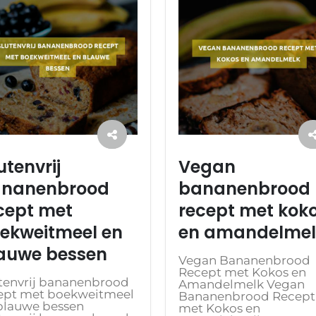
utenvrij
Vegan
nanenbrood
bananenbrood
cept met
recept met kok
ekweitmeel en
en amandelmel
auwe bessen
Vegan Bananenbrood
Recept met Kokos en
tenvrij bananenbrood
Amandelmelk Vegan
ept met boekweitmeel
Bananenbrood Recept
blauwe bessen
met Kokos en