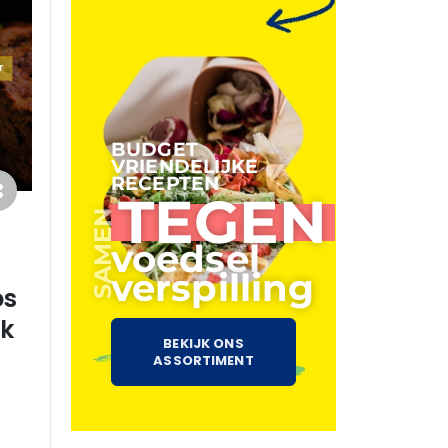
BUDGET
VRIENDELIJKE
RECEPTEN
TEGEN
SAMEN
voedsel
verspilling
os
k
BEKIJK ONS
ASSORTIMENT