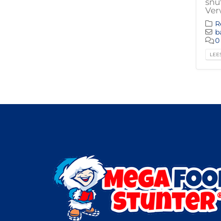
snu
Ver
R
b
0
LEES