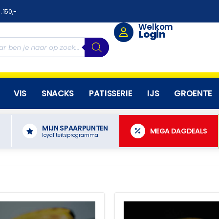
. 150,-
Welkom
Login
VIS
SNACKS
PATISSERIE
IJS
GROENTE
MIJN SPAARPUNTEN
N
MEGA DAGDEALS
loyaliteitsprogramma