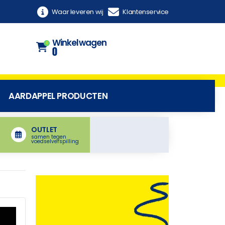
Waar leveren wij
Klantenservice
Winkelwagen
0
0
AARDAPPEL PRODUCTEN
OUTLET
samen tegen
voedselverspilling