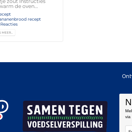
fje zout Instructies
warm de oven...
ecept
ananenbrood recept
 Reacties
 MEER...
Ont
N
Mel
via