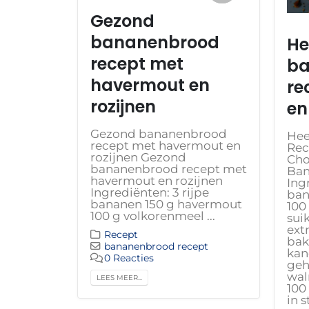
Gezond
bananenbrood
He
recept met
ba
havermout en
re
rozijnen
en
Gezond bananenbrood
Hee
recept met havermout en
Rec
rozijnen Gezond
Cho
bananenbrood recept met
Ban
havermout en rozijnen
Ing
Ingrediënten: 3 rijpe
ban
bananen 150 g havermout
100
100 g volkorenmeel ...
suik
ext
Recept
bak
bananenbrood recept
kan
0 Reacties
geh
wal
LEES MEER...
100
in 