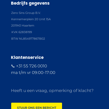
Bedrijfs gegevens
Zero Sins Group B.V.
Kennemerplein 20 Unit 15A
2011MJ Haarlem
KVK 62838199
BTW NL854977867B02
Klantenservice
📞 +31 55 726 0010
ma t/m vr 09:00-17:00
Heeft u een vraag, opmerking of klacht?
STUUR ONS EEN BERICHT