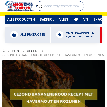
ALLE PRODUCTEN
BAKKERIJ
VLEES
KIP
VIS
SNACKS
MIJN SPAARPUNTEN
ALLE PRODUCTEN
loyaliteitsprogramma
BLOG
RECEPT
GEZOND BANANENBROOD RECEPT MET HAVERMOUT EN ROZIJNEN